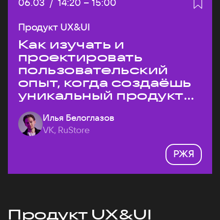
Дата:
06.03
/
Начало:
14:20
–
Конец:
15:00
Продукт UX&UI
Как изучать и
проектировать
пользовательский
опыт, когда создаёшь
уникальный продукт
на рынке?
Илья Белоглазов
VK, RuStore
РЖЯ
Продукт UX&UI