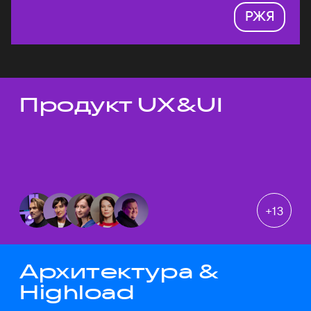
РЖЯ
Продукт UX&UI
Темы докладов
+
13
Архитектура &
Highload