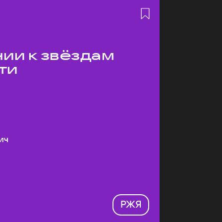
ии к звёздам
ти
ич
РЖЯ