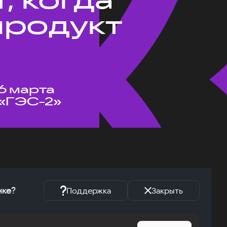
продукт
6 марта
«ГЭС-2»
нке?
Поддержка
Закрыть