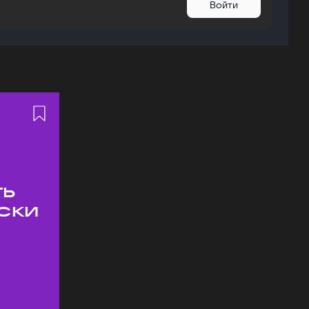
Войти
ть
ски