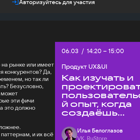
Авторизуйтесь для участия
Дата:
06.03
/
Начало:
14:20
–
Конец:
15:00
 на рынке или имеет
Продукт UX&UI
я конкурентов? Да,
Как изучать и
еменем, но так ли
проектирова
ать? Безусловно,
е может
пользователь
рые эти фичи
й опыт, когда
 а это должно
создаёшь
уникальный
ложнее.
продукт на
Илья Белоглазов
паттернам, и их всё
рынке?
VK, RuStore