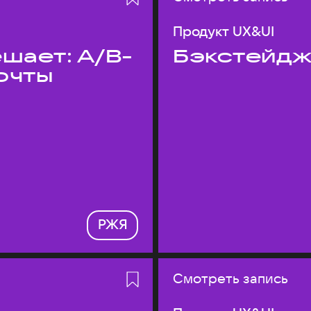
Продукт UX&UI
шает: A/B-
Бэкстейдж
очты
РЖЯ
Смотреть запись