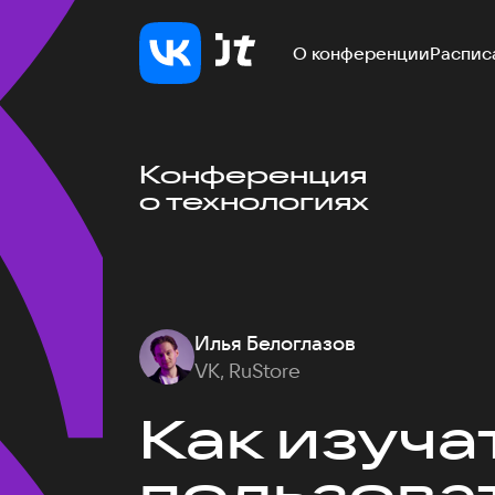
О конференции
Распис
Конференция
о технологиях
Илья Белоглазов
VK, RuStore
Как изуча
пользоват