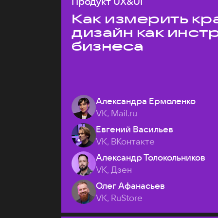
Продукт UX&UI
Как измерить кр
дизайн как инст
бизнеса
Александра Ермоленко
VK, Mail.ru
Евгений Васильев
VK, ВКонтакте
Александр Толокольников
VK, Дзен
Олег Афанасьев
VK, RuStore