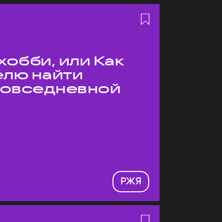
хобби, или Как
елю найти
 повседневной
РЖЯ