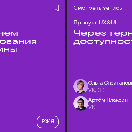
Смотреть запись
Продукт UX&UI
 чем
Через терн
дования
доступнос
ины
Ольга Стратанов
VK, ОК
Артём Плаксин
VK
РЖЯ