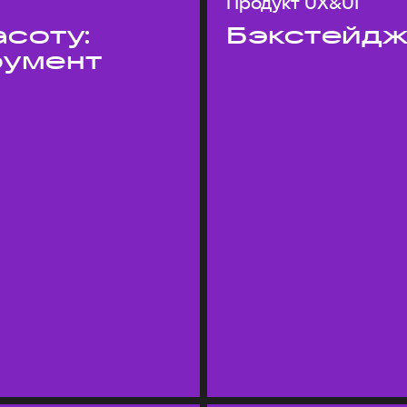
Продукт UX&UI
асоту:
Бэкстейдж
румент