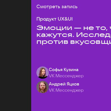
Смотреть запись
Продукт UX&UI
Эмоции — не то,
кажутся. Иссле
против вкусовщ
Софья Кузина
VK Мессенджер
Андрей Яцков
VK Мессенджер