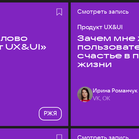
Смотреть запись
Продукт UX&UI
слово
Зачем мне 
т UX&UI»
пользоват
счастье в
жизни
Ирина Романчук
VK, ОК
РЖЯ
Смотреть запись