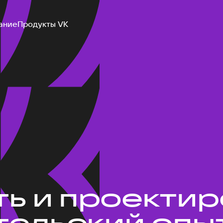
ание
Продукты VK
ть и проекти
ельский опыт