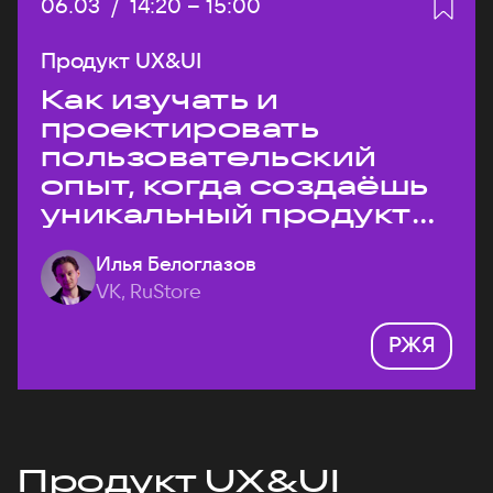
Дата:
06.03
/
Начало:
14:20
–
Конец:
15:00
Продукт UX&UI
Как изучать и
проектировать
пользовательский
опыт, когда создаёшь
уникальный продукт
на рынке?
Илья Белоглазов
VK, RuStore
РЖЯ
Продукт UX&UI