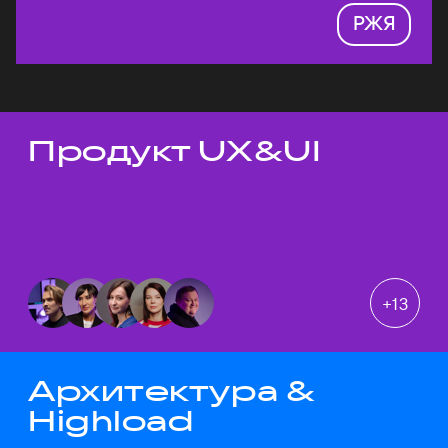
РЖЯ
Продукт UX&UI
Темы докладов
+
13
Архитектура &
Highload