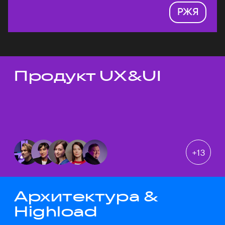
РЖЯ
Продукт UX&UI
Темы докладов
+
13
Архитектура &
Highload