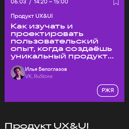
Дата:
06.03
/
Начало:
14:20
–
Конец:
15:00
Продукт UX&UI
Как изучать и
проектировать
пользовательский
опыт, когда создаёшь
уникальный продукт
на рынке?
Илья Белоглазов
VK, RuStore
РЖЯ
Продукт UX&UI