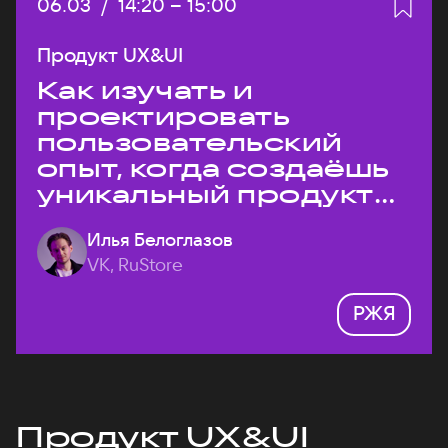
Дата:
06.03
/
Начало:
14:20
–
Конец:
15:00
Продукт UX&UI
Как изучать и
проектировать
пользовательский
опыт, когда создаёшь
уникальный продукт
на рынке?
Илья Белоглазов
VK, RuStore
РЖЯ
Продукт UX&UI