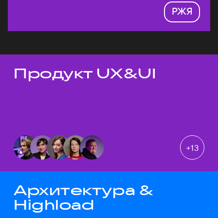
РЖЯ
Продукт UX&UI
Темы докладов
+
13
Архитектура &
Highload