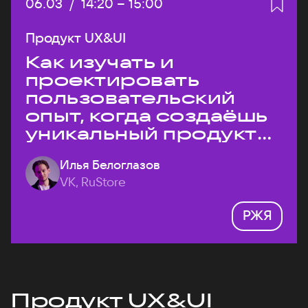
Дата:
06.03
/
Начало:
14:20
–
Конец:
15:00
Продукт UX&UI
Как изучать и
проектировать
пользовательский
опыт, когда создаёшь
уникальный продукт
на рынке?
Илья Белоглазов
VK, RuStore
РЖЯ
Продукт UX&UI