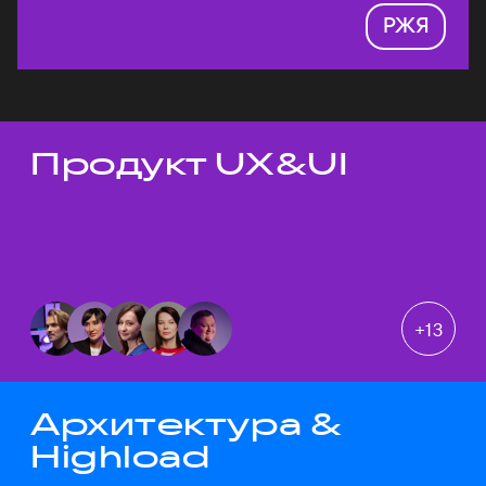
РЖЯ
Продукт UX&UI
Темы докладов
+
13
Архитектура &
Highload