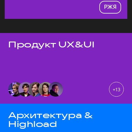
РЖЯ
Продукт UX&UI
Темы докладов
+
13
Архитектура &
Highload