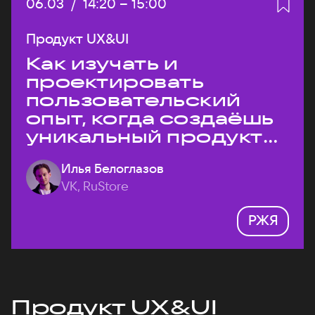
Дата:
06.03
/
Начало:
14:20
–
Конец:
15:00
Продукт UX&UI
Как изучать и
проектировать
пользовательский
опыт, когда создаёшь
уникальный продукт
на рынке?
Илья Белоглазов
VK, RuStore
РЖЯ
Продукт UX&UI