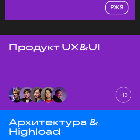
РЖЯ
Продукт UX&UI
Темы докладов
+
13
Архитектура &
Highload