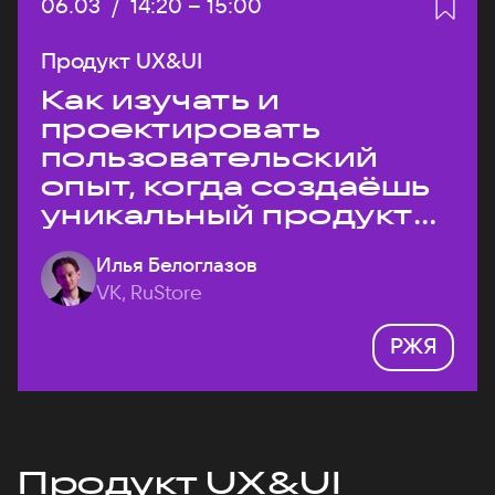
Дата:
06.03
/
Начало:
14:20
–
Конец:
15:00
Продукт UX&UI
Как изучать и
проектировать
пользовательский
опыт, когда создаёшь
уникальный продукт
на рынке?
Илья Белоглазов
VK, RuStore
РЖЯ
Продукт UX&UI