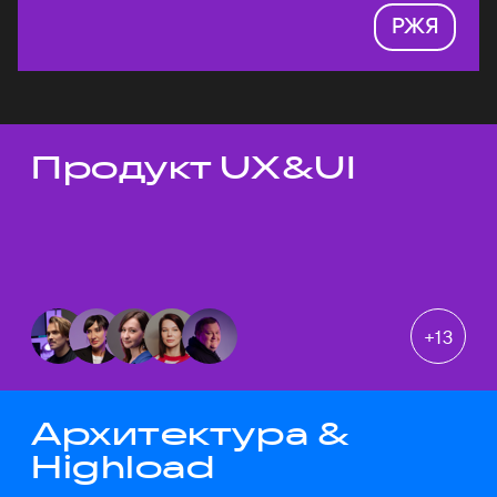
РЖЯ
Продукт UX&UI
Темы докладов
+
13
Архитектура &
Highload