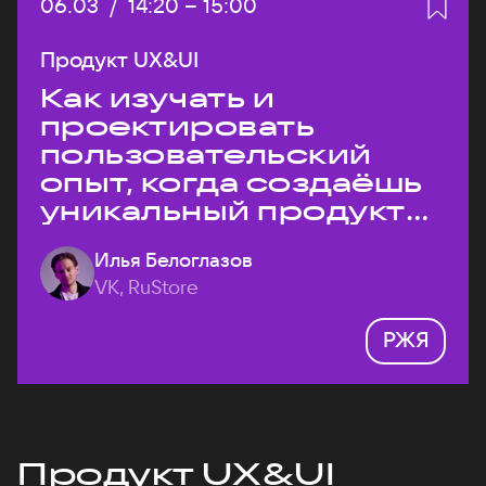
Дата:
06.03
/
Начало:
14:20
–
Конец:
15:00
Продукт UX&UI
Как изучать и
проектировать
пользовательский
опыт, когда создаёшь
уникальный продукт
на рынке?
Илья Белоглазов
VK, RuStore
РЖЯ
Продукт UX&UI