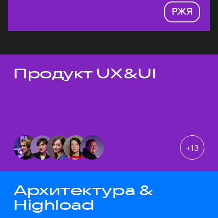
РЖЯ
Продукт UX&UI
Темы докладов
+
13
Архитектура &
Highload