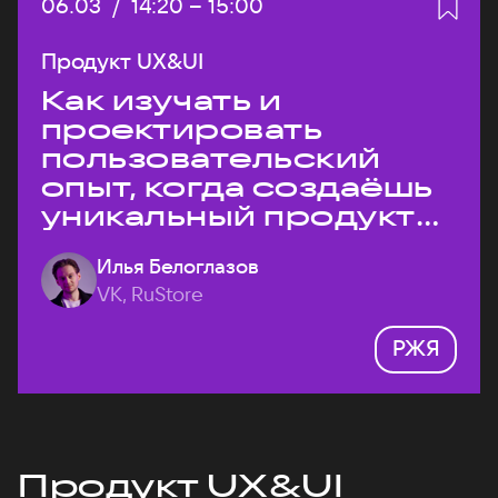
Дата:
06.03
/
Начало:
14:20
–
Конец:
15:00
Продукт UX&UI
Как изучать и
проектировать
пользовательский
опыт, когда создаёшь
уникальный продукт
на рынке?
Илья Белоглазов
VK, RuStore
РЖЯ
Продукт UX&UI