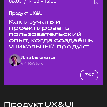
Дата:
06.03
/
Начало:
14:20
–
Конец:
15:00
Продукт UX&UI
Как изучать и
проектировать
пользовательский
опыт, когда создаёшь
уникальный продукт
на рынке?
Илья Белоглазов
VK, RuStore
РЖЯ
Продукт UX&UI