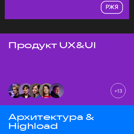
РЖЯ
Продукт UX&UI
Темы докладов
+
13
Архитектура &
Highload