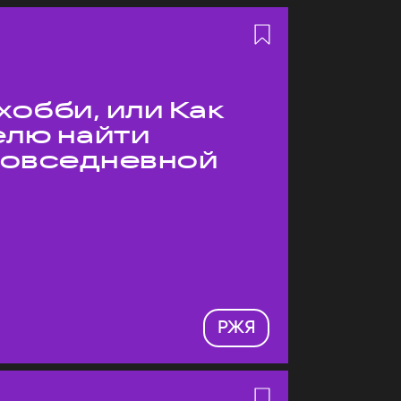
хобби, или Как
елю найти
 повседневной
РЖЯ