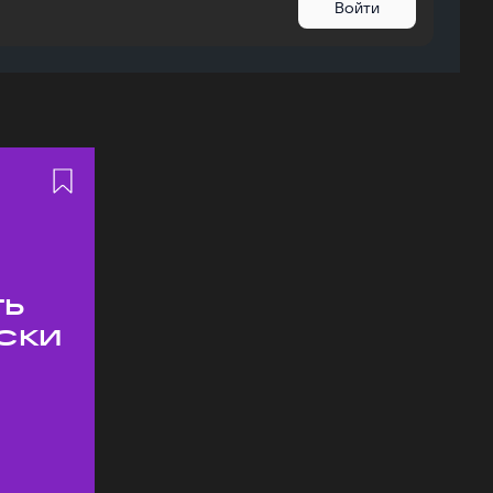
Войти
ть
ски