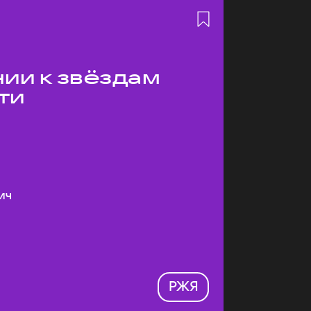
ии к звёздам
ти
ич
РЖЯ