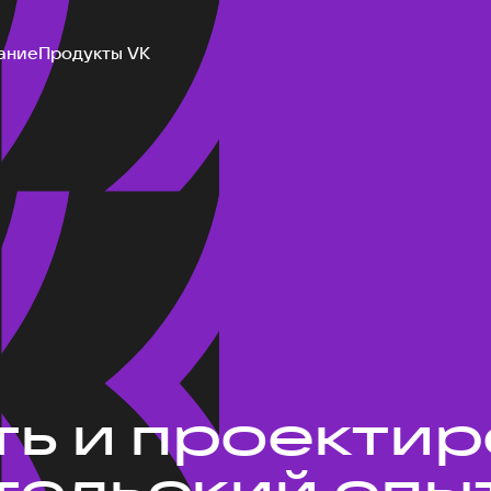
ание
Продукты VK
ть и проекти
ельский опыт