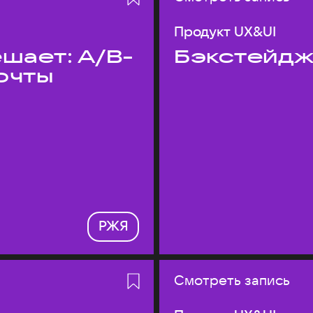
Продукт UX&UI
шает: A/B-
Бэкстейдж
очты
РЖЯ
Смотреть запись