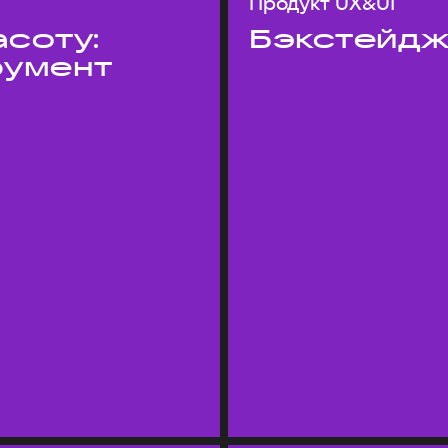
Продукт UX&UI
асоту:
Бэкстейдж
румент