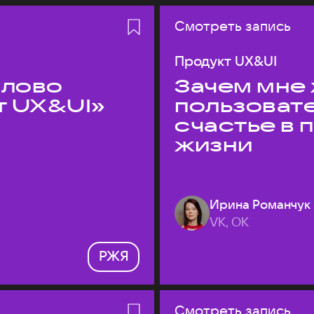
Смотреть запись
Продукт UX&UI
слово
Зачем мне 
т UX&UI»
пользоват
счастье в
жизни
Ирина Романчук
VK, ОК
РЖЯ
Смотреть запись