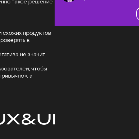
менно такое решение
и схожих продуктов
проверять в
гатива не значит
ьзователей, чтобы
привычно», а
UX&UI