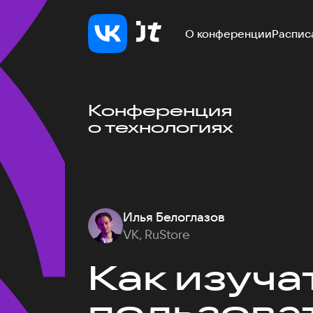
О конференции
Распис
Конференция
о технологиях
Илья Белоглазов
VK, RuStore
Как изуча
пользоват