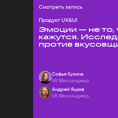
Смотреть запись
Продукт UX&UI
Эмоции — не то,
кажутся. Иссле
против вкусовщ
Софья Кузина
VK Мессенджер
Андрей Яцков
VK Мессенджер