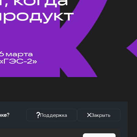
продукт
6 марта
«ГЭС-2»
нке?
Поддержка
Закрыть