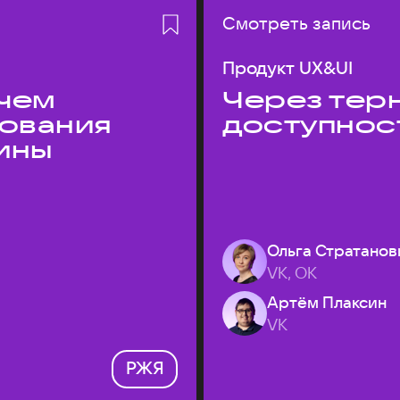
Смотреть запись
Продукт UX&UI
 чем
Через терн
дования
доступнос
ины
Ольга Стратанов
VK, ОК
Артём Плаксин
VK
РЖЯ