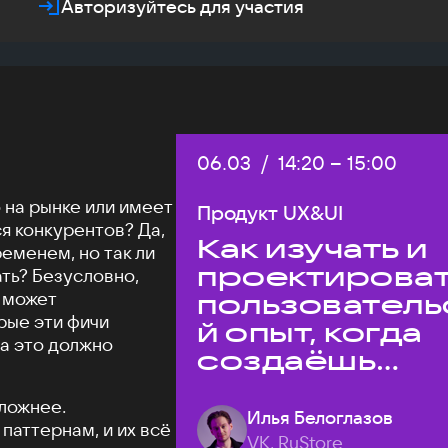
Авторизуйтесь для участия
Дата:
06.03
/
Начало:
14:20
–
Конец:
15:00
 на рынке или имеет
Продукт UX&UI
я конкурентов? Да,
Как изучать и
еменем, но так ли
проектирова
ать? Безусловно,
е может
пользователь
рые эти фичи
й опыт, когда
 а это должно
создаёшь
уникальный
ложнее.
продукт на
Илья Белоглазов
паттернам, и их всё
рынке?
VK, RuStore