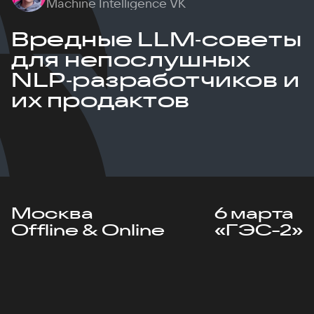
Machine Intelligence VK
Вредные LLM‑советы
для непослушных
NLP‑разработчиков и
их продактов
Москва
6 марта
Offline & Online
«ГЭС-2»