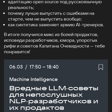
адаптацию open source под русскоязычную
реальность;
почему лучше выпустить с ошибками на
старте, чем не выпустить вообще;
как синтетика заменяет армию AI-тренеров.
В итоге получился микс из болей продактов,
исповеди разработчиков, юмора, упоротых
рифм и советов Капитана Очевидности — тебе
понравится!
Дата:
06.03
/
Начало:
17:50
–
Конец:
18:40
Machine Intelligence
Вредные LLM‑советы
для непослушных
NLP‑разработчиков и
их продактов