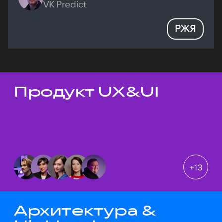
VK Predict
РЖЯ
Продукт UX&UI
Темы докладов
+
13
Архитектура &