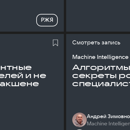
РЖЯ
Смотреть запись
Machine Intelligence
ентные
Алгоритмы и
елей и не
секреты р
дакшене
специалис
Андрей Зимовно
Machine Intellige