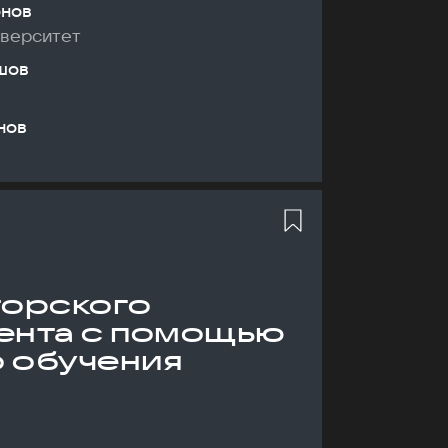
онов
иверситет
шов
нов
торского
ента с помощью
 обучения