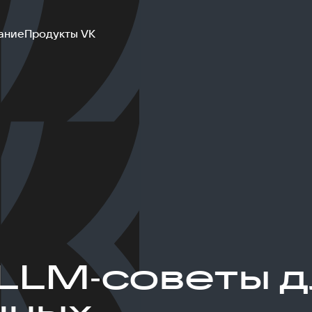
ание
Продукты VK
LLM‑советы д
шных