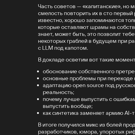
Часть советов — «капитанские», но 
смелость повторить их в сто первый р
известно, хорошо запоминаются толь
которые оставляют шрамы на собств
знает, может быть, это позволит теб
некоторых граблей в будущем при р
c LLM под капотом.
В докладе осветим вот такие момент
обоснование собственного претрей
основные проблемы при переходе н
адаптацию open source под русск
реальность;
почему лучше выпустить с ошибкам
выпустить вообще;
как синтетика заменяет армию AI-
В итоге получился микс из болей про
разработчиков, юмора, упоротых ри