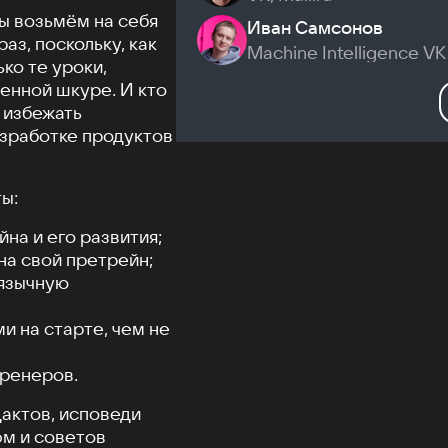
мы возьмём на себя
Иван Самсонов
аз, поскольку, как
Machine Intelligence VK
ко те уроки,
енной шкуре. И кто
е избежать
азработке продуктов
ы:
на и его развития;
а свой претрейн;
оязычную
и на старте, чем не
тренеров.
дактов, исповеди
фм и советов