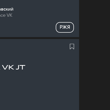
авский
nce VK
РЖЯ
 VK JT