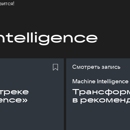
вится!
ntelligence
Смотреть запись
Machine Intelligence
треке
Трансфор
gence»
в рекомен