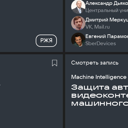
Александр Дьяк
Центральный ун
Дмитрий Мерку
VK, Mail.ru
Евгений Парамо
РЖЯ
SberDevices
Смотреть запись
Machine Intelligence
T
Защита ав
видеоконт
машинного