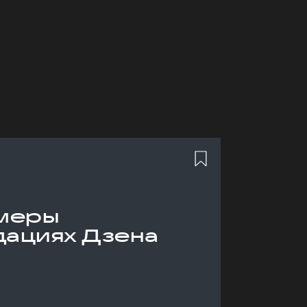
меры
дациях Дзена