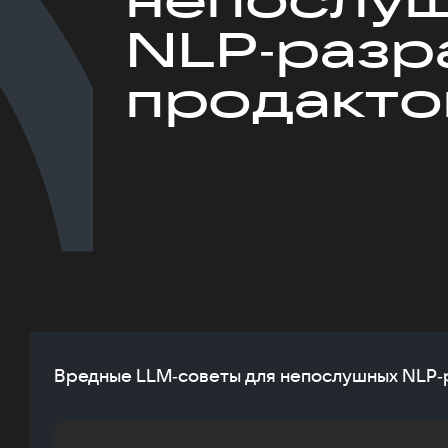
NLP‑разр
продакто
Вредные LLM‑советы для непослушных NLP‑р