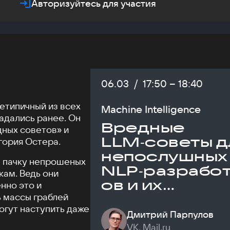
Авторизуйтесь для участия
Дата:
06.03
/
Начало:
17:50
–
Конец:
18:40
нетипичный из всех
Machine Intelligence
адались ранее. Он
Вредные
ных советов» и
LLM‑советы д
гория Остера.
непослушных
им пачку непрошеных
NLP‑разрабо
ам. Ведь они
ов и их
нно это и
ь массы граблей
продактов
могут наступить даже
Дмитрий Парпулов
VK, Mail.ru