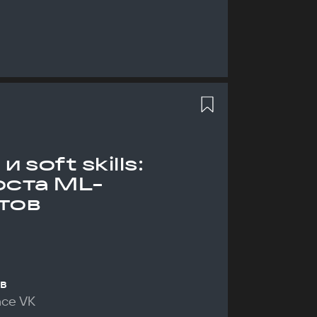
 soft skills:
оста ML-
тов
в
nce VK