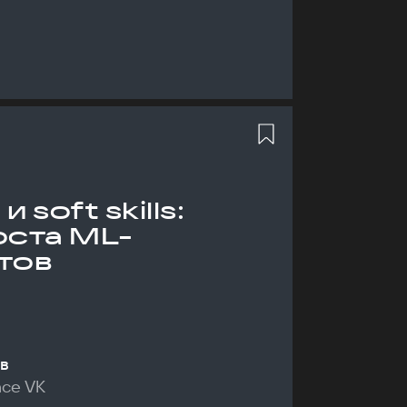
 soft skills:
оста ML-
тов
в
nce VK