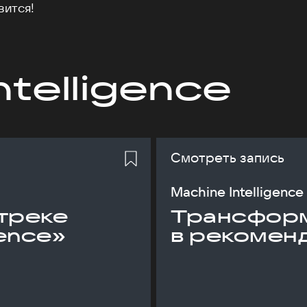
вится!
ntelligence
Смотреть запись
Machine Intelligence
треке
Трансфор
gence»
в рекомен