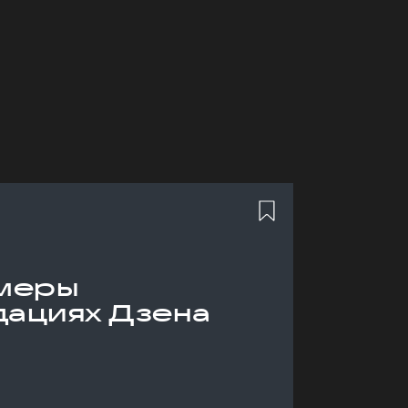
меры
дациях Дзена