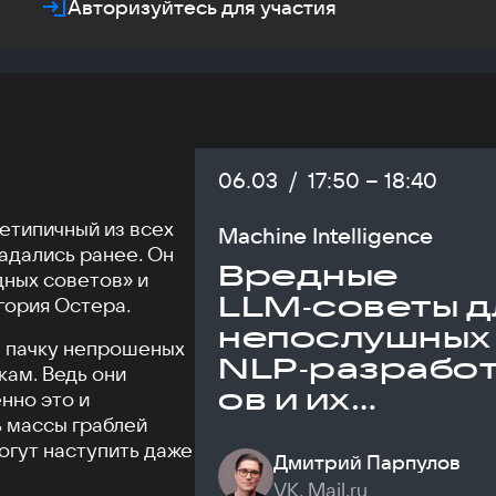
Авторизуйтесь для участия
Дата:
06.03
/
Начало:
17:50
–
Конец:
18:40
нетипичный из всех
Machine Intelligence
адались ранее. Он
Вредные
ных советов» и
LLM‑советы д
гория Остера.
непослушных
им пачку непрошеных
NLP‑разрабо
ам. Ведь они
ов и их
нно это и
ь массы граблей
продактов
могут наступить даже
Дмитрий Парпулов
VK, Mail.ru