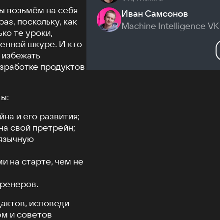
мы возьмём на себя
Иван Самсонов
аз, поскольку, как
Machine Intelligence VK
ко те уроки,
енной шкуре. И кто
е избежать
азработке продуктов
ы:
на и его развития;
а свой претрейн;
оязычную
и на старте, чем не
тренеров.
дактов, исповеди
фм и советов