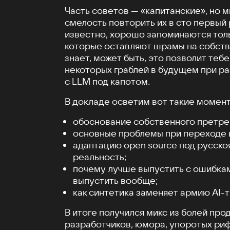
Часть советов — «капитанские», но 
смелость повторить их в сто первый р
известно, хорошо запоминаются толь
которые оставляют шрамы на собств
знает, может быть, это позволит теб
некоторых граблей в будущем при р
c LLM под капотом.
В докладе осветим вот такие момент
обоснование собственного претрей
основные проблемы при переходе н
адаптацию open source под русск
реальность;
почему лучше выпустить с ошибкам
выпустить вообще;
как синтетика заменяет армию AI-
В итоге получился микс из болей про
разработчиков, юмора, упоротых ри