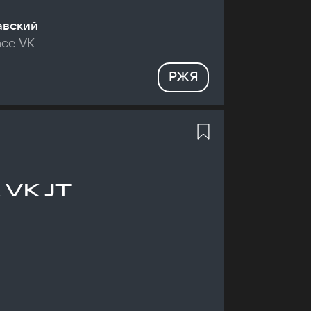
авский
nce VK
РЖЯ
 VK JT