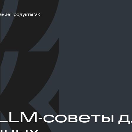
ание
Продукты VK
LLM‑советы д
шных