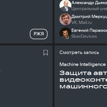
Александр Дьяк
Центральный ун
Дмитрий Мерку
VK, Mail.ru
Евгений Парамо
РЖЯ
SberDevices
Смотреть запись
Machine Intelligence
T
Защита ав
видеоконт
машинного