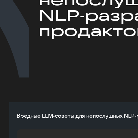
NLP‑разр
продакто
Вредные LLM‑советы для непослушных NLP‑р