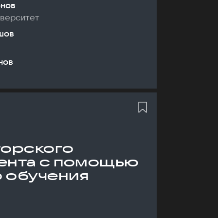
онов
иверситет
шов
нов
торского
ента с помощью
 обучения