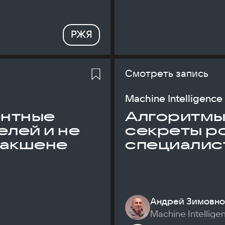
РЖЯ
Смотреть запись
Machine Intelligence
ентные
Алгоритмы и
елей и не
секреты р
дакшене
специалис
Андрей Зимовно
Machine Intellige