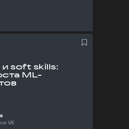
 soft skills:
оста ML-
тов
в
nce VK