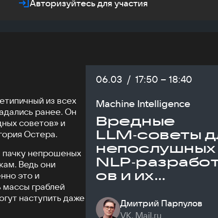
Авторизуйтесь для участия
Дата:
06.03
/
Начало:
17:50
–
Конец:
18:40
нетипичный из всех
Machine Intelligence
адались ранее. Он
Вредные
ных советов» и
LLM‑советы д
гория Остера.
непослушных
им пачку непрошеных
NLP‑разрабо
ам. Ведь они
ов и их
нно это и
ь массы граблей
продактов
могут наступить даже
Дмитрий Парпулов
VK, Mail.ru