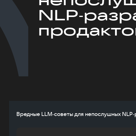
NLP‑разр
продакто
Вредные LLM‑советы для непослушных NLP‑р