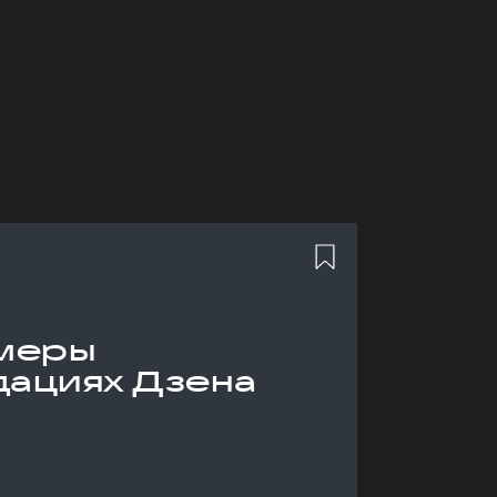
меры
дациях Дзена