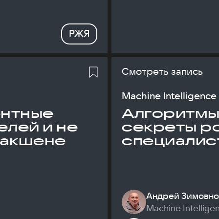
РЖЯ
Смотреть запись
Machine Intelligence
ентные
Алгоритмы и
елей и не
секреты р
дакшене
специалис
Андрей Зимовно
Machine Intellige