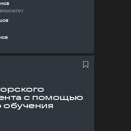
онов
иверситет
шов
нов
торского
ента с помощью
 обучения