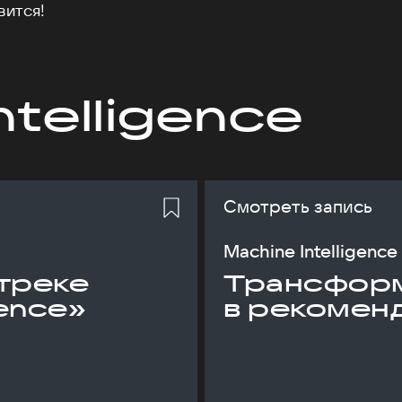
вится!
ntelligence
Смотреть запись
Machine Intelligence
треке
Трансфор
gence»
в рекомен