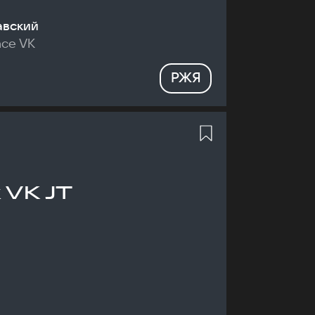
авский
nce VK
РЖЯ
 VK JT