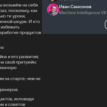
мы возьмём на себя
Иван Самсонов
аз, поскольку, как
Machine Intelligence VK
ко те уроки,
енной шкуре. И кто
е избежать
азработке продуктов
ы:
на и его развития;
а свой претрейн;
оязычную
и на старте, чем не
тренеров.
дактов, исповеди
фм и советов