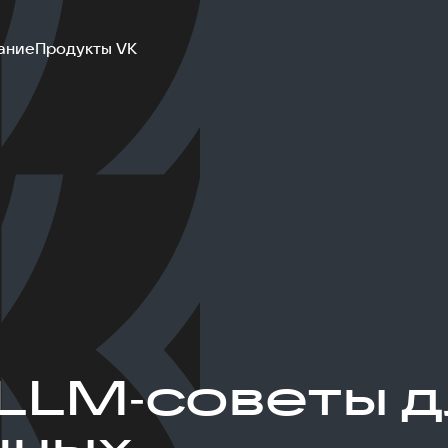
ание
Продукты VK
LLM‑советы д
шных