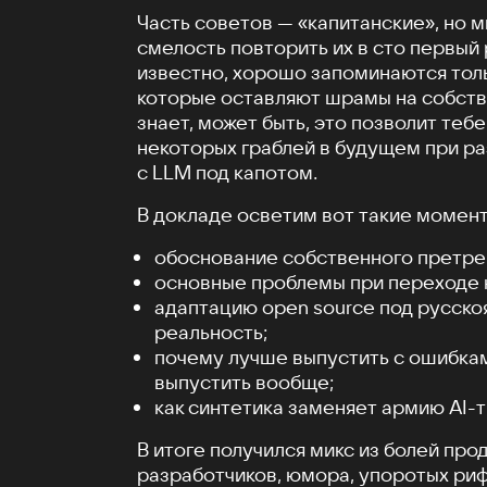
Часть советов — «капитанские», но 
смелость повторить их в сто первый р
известно, хорошо запоминаются толь
которые оставляют шрамы на собств
знает, может быть, это позволит теб
некоторых граблей в будущем при р
c LLM под капотом.
В докладе осветим вот такие момент
обоснование собственного претрей
основные проблемы при переходе н
адаптацию open source под русск
реальность;
почему лучше выпустить с ошибкам
выпустить вообще;
как синтетика заменяет армию AI-
В итоге получился микс из болей про
разработчиков, юмора, упоротых ри