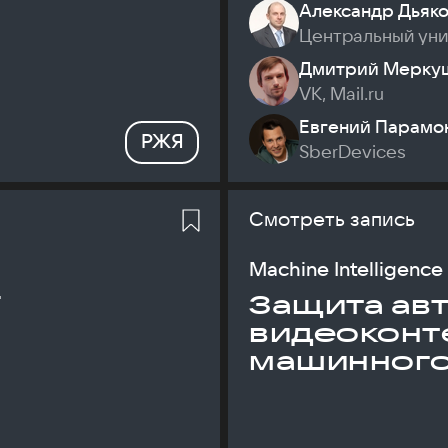
Александр Дьяк
Центральный ун
Дмитрий Мерку
VK, Mail.ru
Евгений Парамо
РЖЯ
SberDevices
Смотреть запись
Machine Intelligence
T
Защита ав
видеоконт
машинного