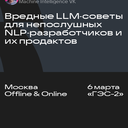
Machine Intelligence VK
Вредные LLM‑советы
для непослушных
NLP‑разработчиков и
их продактов
Москва
6 марта
Offline & Online
«ГЭС-2»