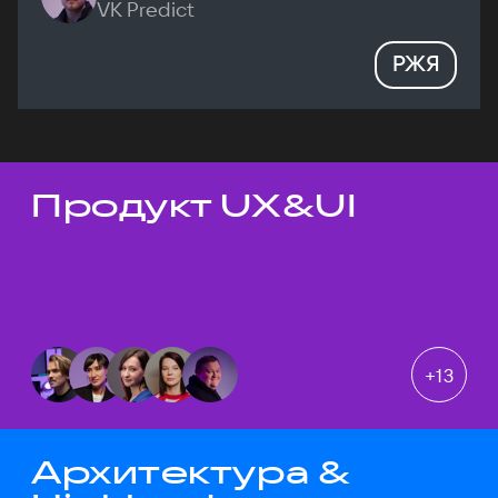
VK Predict
РЖЯ
Продукт UX&UI
Темы докладов
+
13
Архитектура &