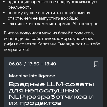
адаптацию open source под русскоязычную
реальность;
почему лучше выпустить с ошибками на
старте, чем не выпустить вообще;
как синтетика заменяет армию AI-тренеров.
В итоге получился микс из болей продактов,
исповеди разработчиков, юмора, упоротых
рифм и советов Капитана Очевидности — тебе
понравится!
Дата:
06.03
/
Начало:
17:50
–
Конец:
18:40
Machine Intelligence
Вредные LLM‑советы
для непослушных
NLP‑разработчиков и
их продактов