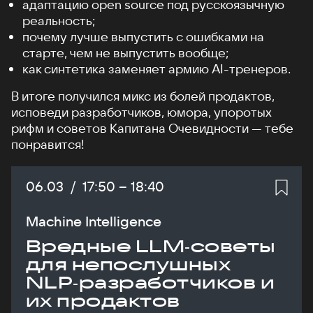
адаптацию open source под русскоязычную
реальность;
почему лучше выпустить с ошибками на
старте, чем не выпустить вообще;
как синтетика заменяет армию AI-тренеров.
В итоге получился микс из болей продактов,
исповеди разработчиков, юмора, упоротых
рифм и советов Капитана Очевидности — тебе
понравится!
Дата:
06.03
/
Начало:
17:50
–
Конец:
18:40
Machine Intelligence
Вредные LLM‑советы
для непослушных
NLP‑разработчиков и
их продактов