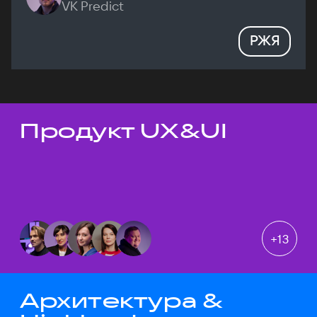
VK Predict
РЖЯ
Продукт UX&UI
Темы докладов
+
13
Архитектура &