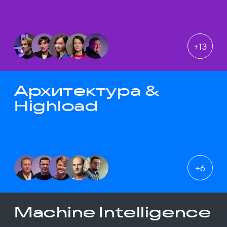
+
13
Архитектура &
Highload
+
6
Machine Intelligence