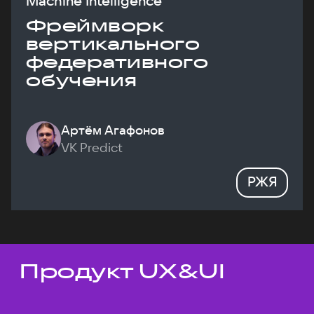
Machine Intelligence
Фреймворк
вертикального
федеративного
обучения
Артём Агафонов
VK Predict
РЖЯ
Продукт UX&UI
Темы докладов