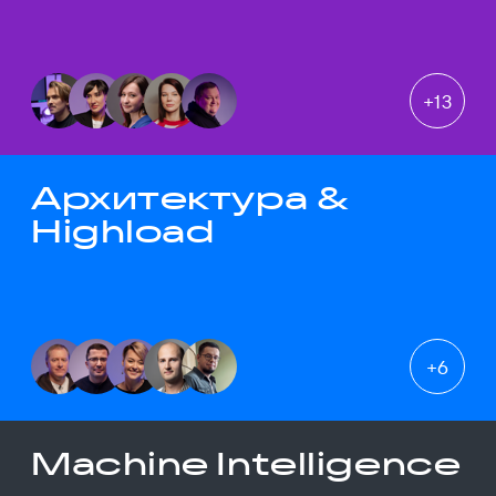
+
13
Архитектура &
Highload
+
6
Machine Intelligence