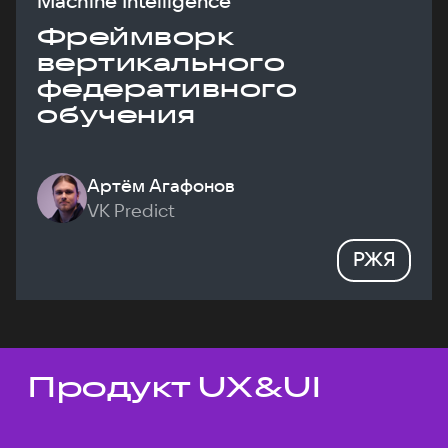
Machine Intelligence
Фреймворк
вертикального
федеративного
обучения
Артём Агафонов
VK Predict
РЖЯ
Продукт UX&UI
Темы докладов