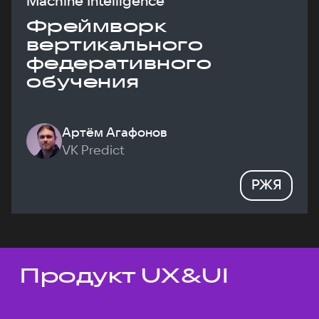
Machine Intelligence
Фреймворк
вертикального
федеративного
обучения
Артём Агафонов
VK Predict
РЖЯ
Продукт UX&UI
Темы докладов