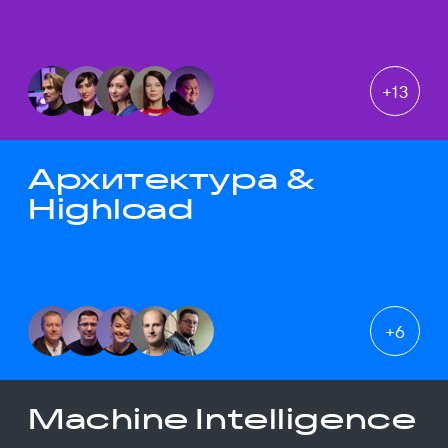
+
13
Архитектура &
Highload
+
6
Machine Intelligence