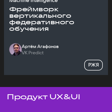
Machine Intelligence
Фреймворк
вертикального
федеративного
обучения
Артём Агафонов
VK Predict
РЖЯ
Продукт UX&UI
Темы докладов