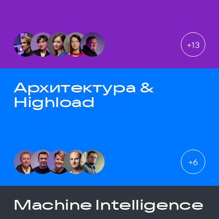
+
13
Архитектура &
Highload
+
6
Machine Intelligence