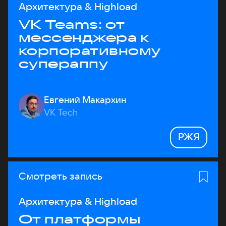
Архитектура & Highload
VK Teams: от
мессенджера к
корпоративному
супераппу
Евгений Макархин
VK Tech
РЖЯ
Смотреть запись
Архитектура & Highload
От платформы