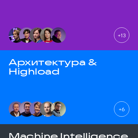
+
13
Архитектура &
Highload
+
6
Machine Intelligence