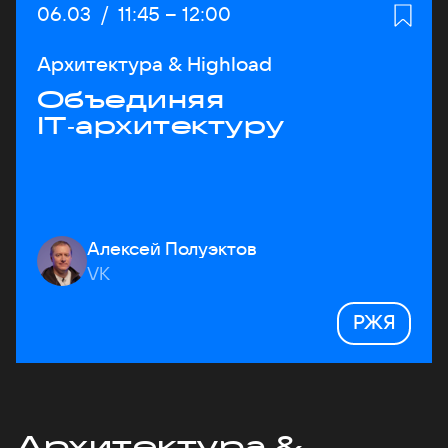
Дата:
06.03
/
Начало:
11:45
–
Конец:
12:00
Архитектура & Highload
Объединяя
IT‑архитектуру
Алексей Полуэктов
VK
РЖЯ
Архитектура &