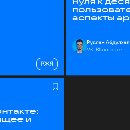
нуля к дес
пользоват
аспекты а
Руслан Абдулхал
VK, ВКонтакте
РЖЯ
нтакте:
ящее и