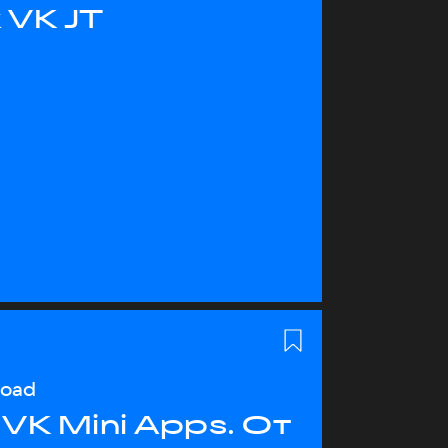
 VK JT
load
VK Mini Apps. От