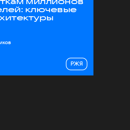
яткам миллионов
елей: ключевые
рхитектуры
иков
РЖЯ