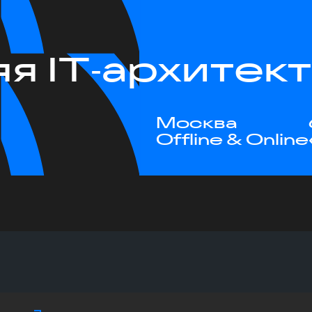
я IT‑архитек
Москва
Offline & Online