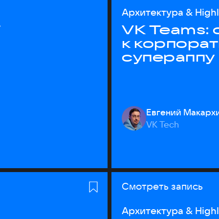
Архитектура & High
T
VK Teams:
к корпора
супераппу
Евгений Макарх
VK Tech
Смотреть запись
Архитектура & High