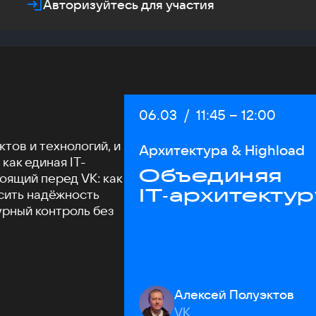
Авторизуйтесь для участия
Дата:
06.03
/
Начало:
11:45
–
Конец:
12:00
тов и технологий, и
Архитектура & Highload
как единая IT-
Объединяя
оящий перед VK: как
IT‑архитектур
сить надёжность
урный контроль без
Алексей Полуэктов
VK