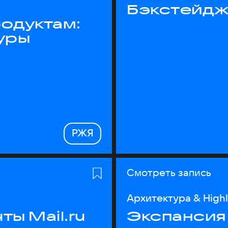
Бэкстейдж
одуктам:
уры
РЖЯ
Смотреть запись
Архитектура & High
ы Mail.ru
Экспансия 