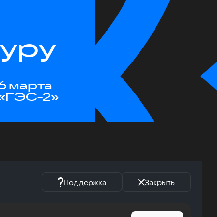
туру
6 марта
«ГЭС-2»
Поддержка
Закрыть