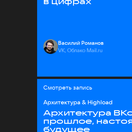
в цифрах
Василий Романов
VK, Облако Mail.ru
Смотреть запись
Архитектура & Highload
Архитектура ВКо
прошлое, насто
будущее