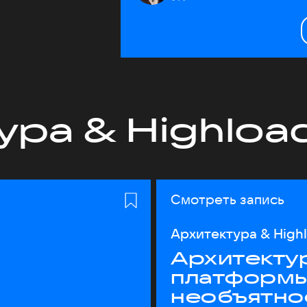
ура & Highloa
Смотреть запись
Архитектура & High
Архитекту
платформы
необъятно