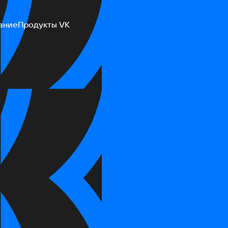
ание
Продукты VK