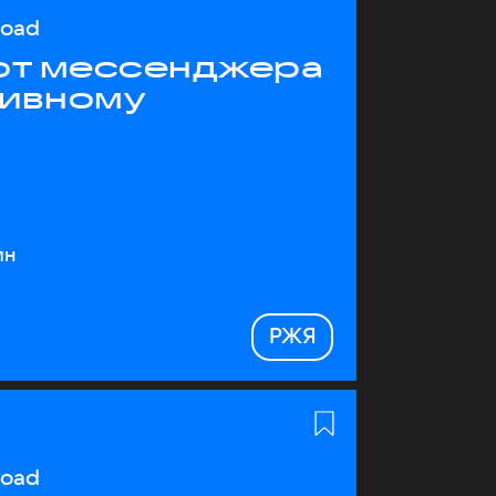
load
 от мессенджера
тивному
ин
РЖЯ
load