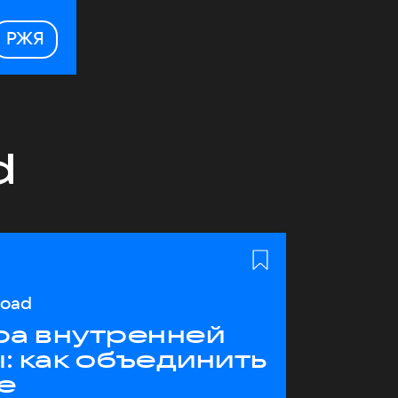
РЖЯ
d
load
ра внутренней
: как объединить
е