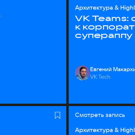
Архитектура & High
T
VK Teams:
к корпора
супераппу
Евгений Макарх
VK Tech
Смотреть запись
Архитектура & High