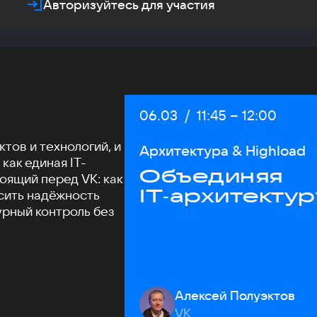
Авторизуйтесь для участия
Дата:
06.03
/
Начало:
11:45
–
Конец:
12:00
тов и технологий, и
Архитектура & Highload
как единая IT-
Объединяя
оящий перед VK: как
IT‑архитектур
сить надёжность
урный контроль без
Алексей Полуэктов
VK