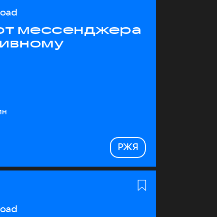
load
 от мессенджера
тивному
ин
РЖЯ
load