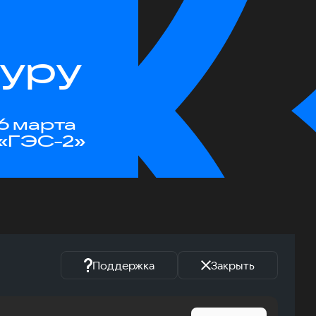
туру
6 марта
«ГЭС-2»
Поддержка
Закрыть