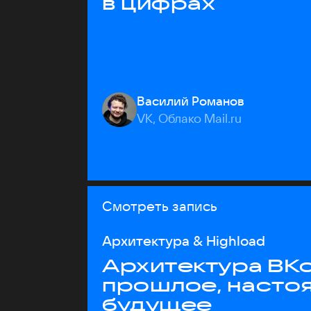
в цифрах
Василий Романов
VK, Облако Mail.ru
Смотреть запись
Архитектура & Highload
Архитектура ВКо
прошлое, насто
будущее