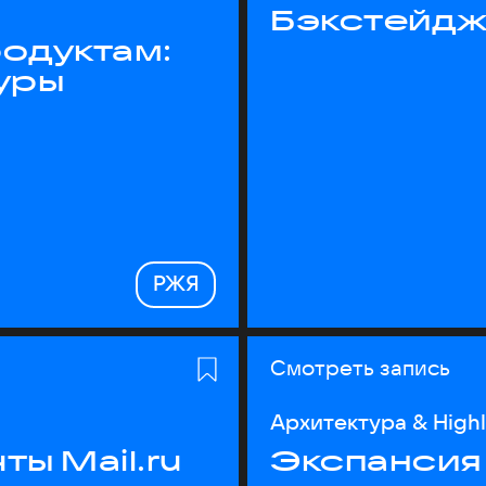
Бэкстейдж
одуктам:
уры
РЖЯ
Смотреть запись
Архитектура & High
ы Mail.ru
Экспансия 