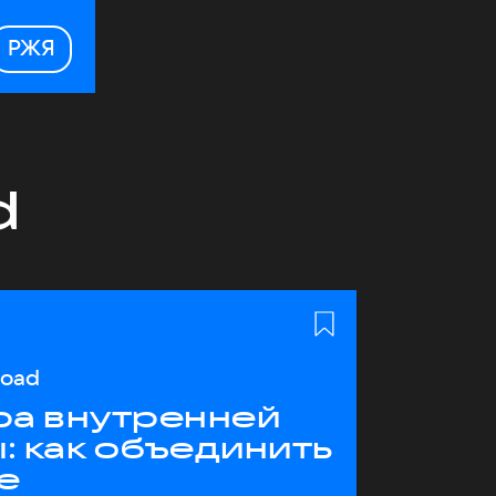
РЖЯ
d
load
ра внутренней
: как объединить
е