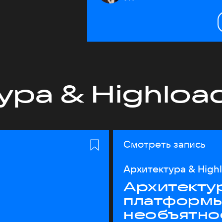
ура & Highloa
Смотреть запись
Архитектура & High
Архитекту
платформы
необъятно