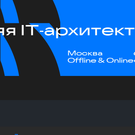
я IT‑архитек
Москва
Offline & Online