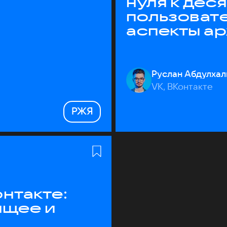
нуля к дес
пользоват
аспекты а
Руслан Абдулхал
VK, ВКонтакте
РЖЯ
нтакте:
ящее и