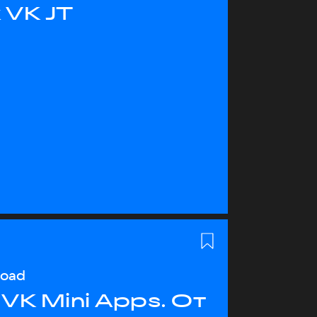
 VK JT
load
VK Mini Apps. От