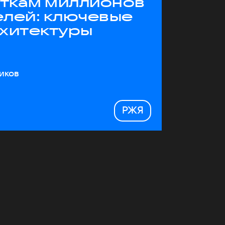
яткам миллионов
елей: ключевые
рхитектуры
иков
РЖЯ