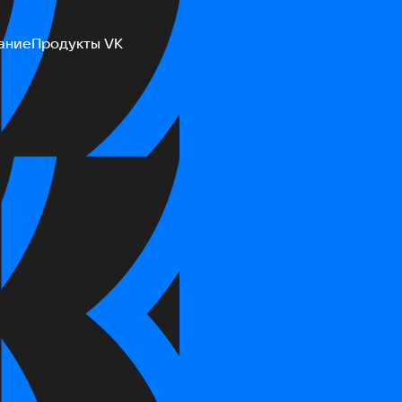
ание
Продукты VK