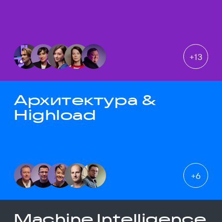
+
13
Архитектура &
Highload
+
6
Machine Intelligence