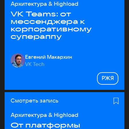
Архитектура & Highload
VK Teams: от
мессенджера к
корпоративному
супераппу
Евгений Макархин
VK Tech
РЖЯ
Смотреть запись
Архитектура & Highload
От платформы