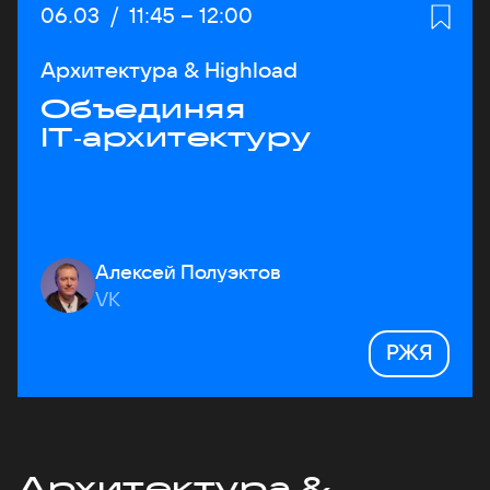
Дата:
06.03
/
Начало:
11:45
–
Конец:
12:00
Архитектура & Highload
Объединяя
IT‑архитектуру
Алексей Полуэктов
VK
РЖЯ
Архитектура &