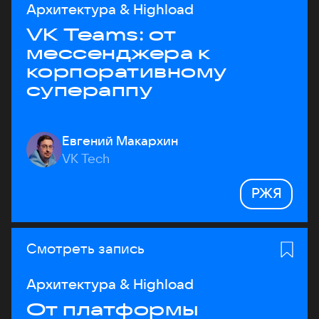
Архитектура & Highload
VK Teams: от
мессенджера к
корпоративному
супераппу
Евгений Макархин
VK Tech
РЖЯ
Смотреть запись
Архитектура & Highload
От платформы