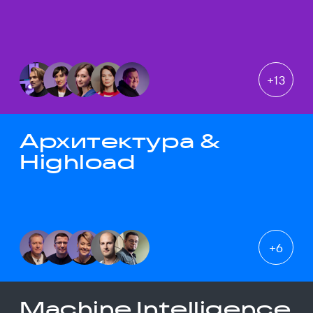
+
13
Архитектура &
Highload
+
6
Machine Intelligence