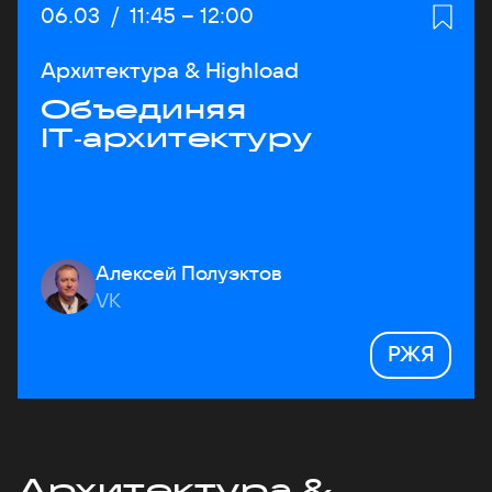
Дата:
06.03
/
Начало:
11:45
–
Конец:
12:00
Архитектура & Highload
Объединяя
IT‑архитектуру
Алексей Полуэктов
VK
РЖЯ
Архитектура &