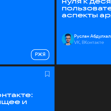
нуля к дес
пользоват
аспекты а
Руслан Абдулхал
VK, ВКонтакте
РЖЯ
нтакте:
ящее и