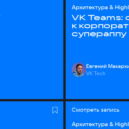
Архитектура & High
T
VK Teams:
к корпора
супераппу
Евгений Макарх
VK Tech
Смотреть запись
Архитектура & High