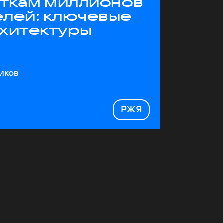
яткам миллионов
елей: ключевые
рхитектуры
иков
РЖЯ