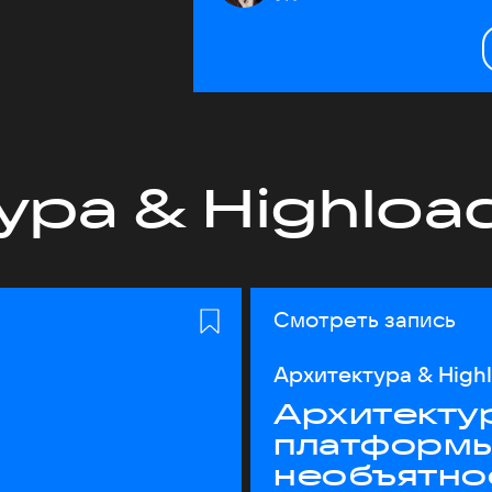
ура & Highloa
Смотреть запись
Архитектура & High
Архитекту
платформы
необъятно