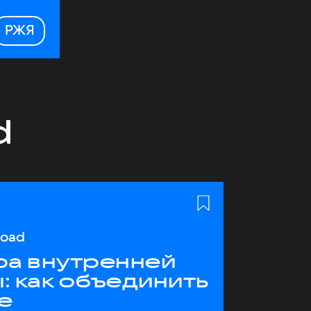
РЖЯ
d
load
ра внутренней
: как объединить
е