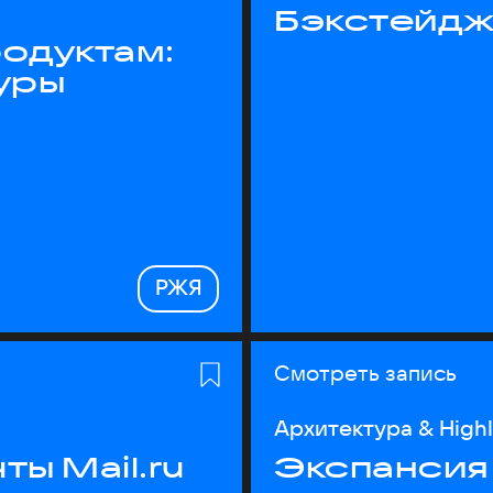
Бэкстейдж
одуктам:
уры
РЖЯ
Смотреть запись
Архитектура & High
ы Mail.ru
Экспансия 