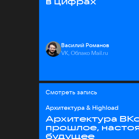
в цифрах
Василий Романов
VK, Облако Mail.ru
Смотреть запись
Архитектура & Highload
Архитектура ВКо
прошлое, насто
будущее