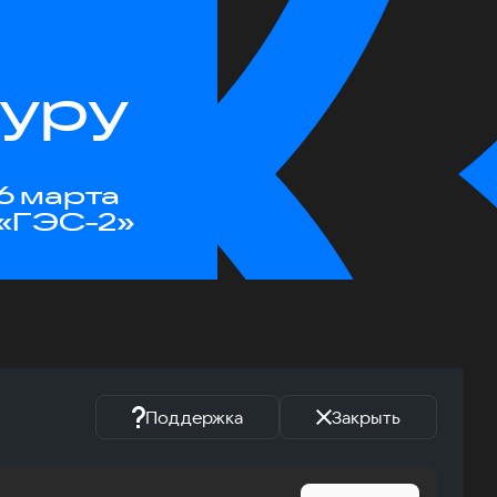
туру
6 марта
«ГЭС-2»
Поддержка
Закрыть