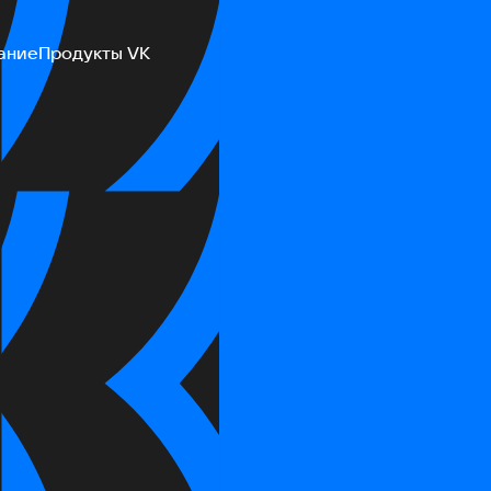
ание
Продукты VK