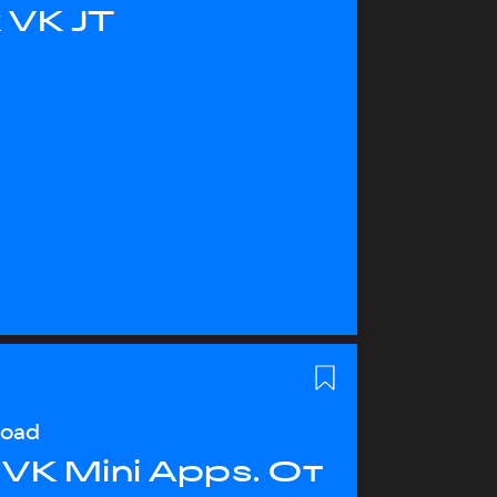
 VK JT
load
VK Mini Apps. От