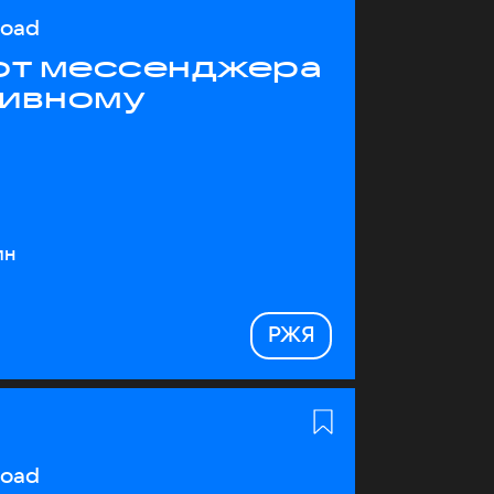
load
 от мессенджера
тивному
ин
РЖЯ
load