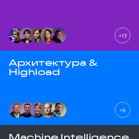
+
13
Архитектура &
Highload
+
6
Machine Intelligence