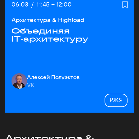
Дата:
06.03
/
Начало:
11:45
–
Конец:
12:00
Архитектура & Highload
Объединяя
IT‑архитектуру
Алексей Полуэктов
VK
РЖЯ
Архитектура &