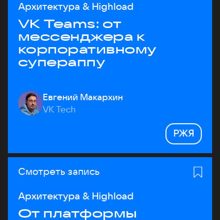
Архитектура & Highload
VK Teams: от
мессенджера к
корпоративному
супераппу
Евгений Макархин
VK Tech
РЖЯ
Смотреть запись
Архитектура & Highload
От платформы