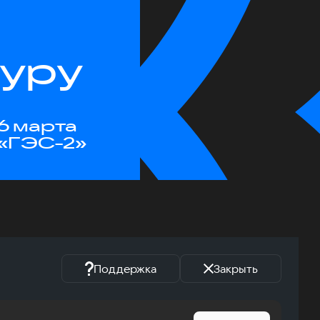
туру
6 марта
«ГЭС-2»
Поддержка
Закрыть