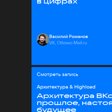
в цифрах
Василий Романов
VK, Облако Mail.ru
Смотреть запись
Архитектура & Highload
Архитектура ВКо
прошлое, насто
будущее