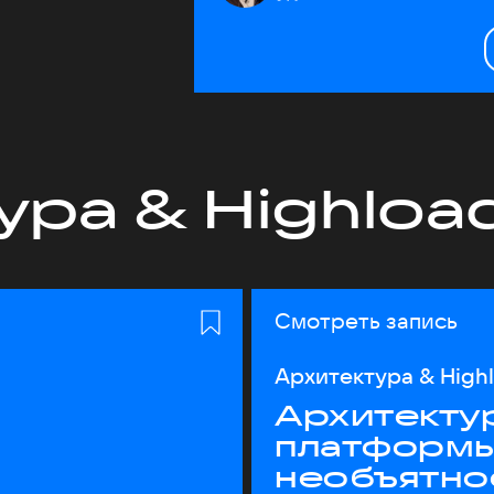
ура & Highloa
Смотреть запись
Архитектура & High
Архитекту
платформы
необъятно