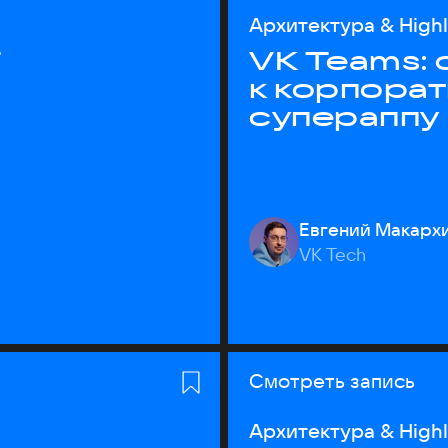
Архитектура & High
T
VK Teams:
к корпора
супераппу
Евгений Макарх
VK Tech
Смотреть запись
Архитектура & High