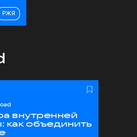
РЖЯ
d
load
ра внутренней
: как объединить
е