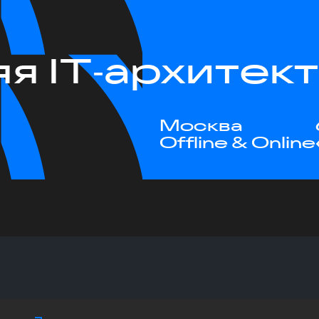
я IT‑архитек
Москва
Offline & Online