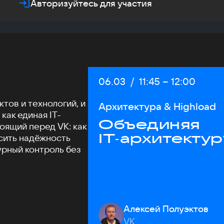
Авторизуйтесь для участия
Дата:
06.03
/
Начало:
11:45
–
Конец:
12:00
тов и технологий, и
Архитектура & Highload
как единая IT-
Объединяя
оящий перед VK: как
IT‑архитектур
сить надёжность
урный контроль без
Алексей Полуэктов
VK