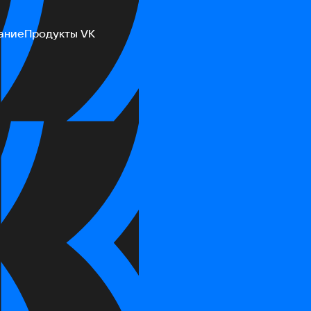
ание
Продукты VK