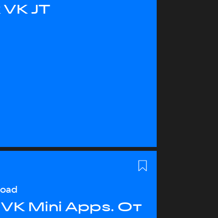
 VK JT
load
VK Mini Apps. От