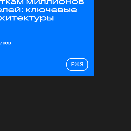
яткам миллионов
елей: ключевые
рхитектуры
иков
РЖЯ