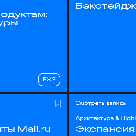
Бэкстейдж
одуктам:
уры
РЖЯ
Смотреть запись
Архитектура & High
ы Mail.ru
Экспансия 