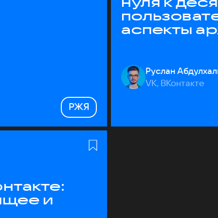
нуля к дес
пользоват
аспекты а
Руслан Абдулхал
VK, ВКонтакте
РЖЯ
нтакте:
ящее и