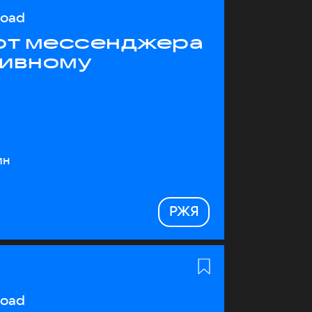
load
 от мессенджера
тивному
ин
РЖЯ
load