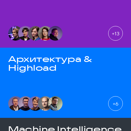
+
13
Архитектура &
Highload
+
6
Machine Intelligence