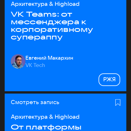
Архитектура & Highload
VK Teams: от
мессенджера к
корпоративному
супераппу
Евгений Макархин
VK Tech
РЖЯ
Смотреть запись
Архитектура & Highload
От платформы