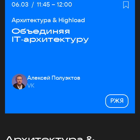
Дата:
06.03
/
Начало:
11:45
–
Конец:
12:00
Архитектура & Highload
Объединяя
IT‑архитектуру
Алексей Полуэктов
VK
РЖЯ
Архитектура &