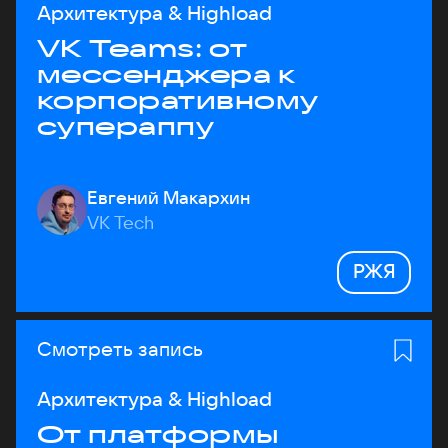
Архитектура & Highload
VK Teams: от
мессенджера к
корпоративному
супераппу
Евгений Макархин
VK Tech
РЖЯ
Смотреть запись
Архитектура & Highload
От платформы