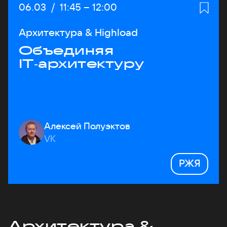
Дата:
06.03
/
Начало:
11:45
–
Конец:
12:00
Архитектура & Highload
Объединяя
IT‑архитектуру
Алексей Полуэктов
VK
РЖЯ
Архитектура &