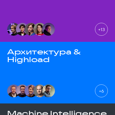
+
13
Архитектура &
Highload
+
6
Machine Intelligence