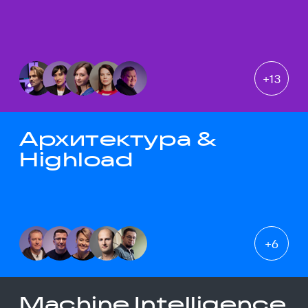
+
13
Архитектура &
Highload
+
6
Machine Intelligence