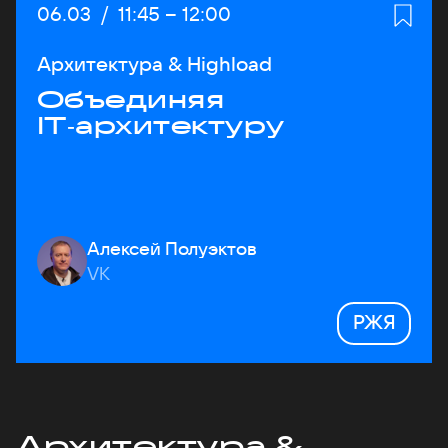
Дата:
06.03
/
Начало:
11:45
–
Конец:
12:00
Архитектура & Highload
Объединяя
IT‑архитектуру
Алексей Полуэктов
VK
РЖЯ
Архитектура &