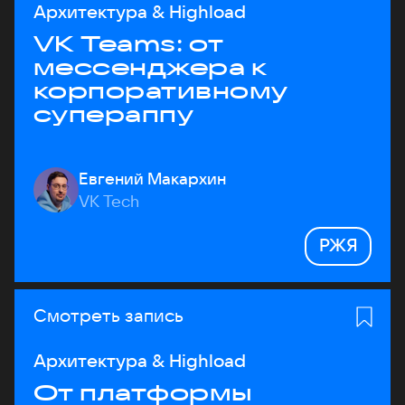
Архитектура & Highload
VK Teams: от
мессенджера к
корпоративному
супераппу
Евгений Макархин
VK Tech
РЖЯ
Смотреть запись
Архитектура & Highload
От платформы