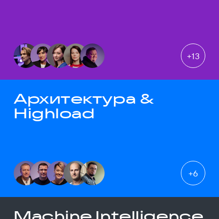
+
13
Архитектура &
Highload
+
6
Machine Intelligence