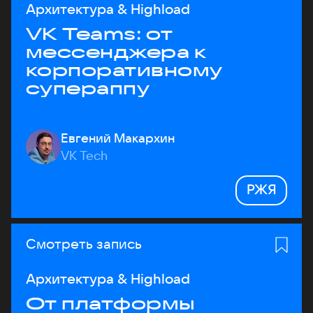
Архитектура & Highload
VK Teams: от
мессенджера к
корпоративному
супераппу
Евгений Макархин
VK Tech
РЖЯ
Смотреть запись
Архитектура & Highload
От платформы