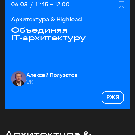
Дата:
06.03
/
Начало:
11:45
–
Конец:
12:00
Архитектура & Highload
Объединяя
IT‑архитектуру
Алексей Полуэктов
VK
РЖЯ
Архитектура &