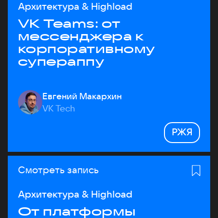
Архитектура & Highload
VK Teams: от
мессенджера к
корпоративному
супераппу
Евгений Макархин
VK Tech
РЖЯ
Смотреть запись
Архитектура & Highload
От платформы