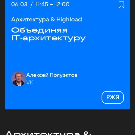
Дата:
06.03
/
Начало:
11:45
–
Конец:
12:00
Архитектура & Highload
Объединяя
IT‑архитектуру
Алексей Полуэктов
VK
РЖЯ
Архитектура &