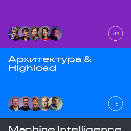
+
13
Архитектура &
Highload
+
6
Machine Intelligence