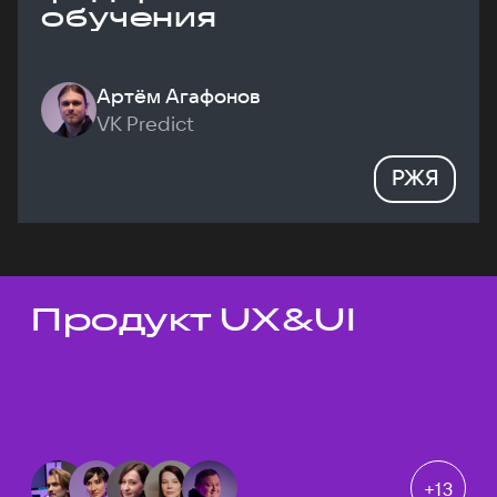
обучения
Артём Агафонов
VK Predict
РЖЯ
Продукт UX&UI
Темы докладов
+
13