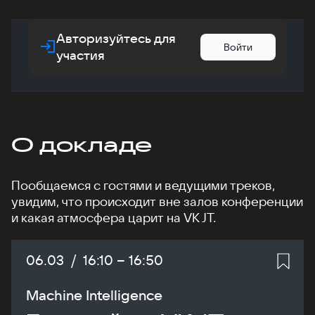
Авторизуйтесь для
Войти
участия
О докладе
Пообщаемся с гостями и ведущими треков,
увидим, что происходит вне залов конференции
и какая атмосфера царит на VK JT.
Дата:
06.03
/
Начало:
16:10
–
Конец:
16:50
Machine Intelligence