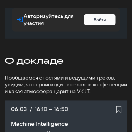
Авторизуйтесь для
Войти
участия
О докладе
Пообщаемся с гостями и ведущими треков,
увидим, что происходит вне залов конференции
и какая атмосфера царит на VK JT.
Дата:
06.03
/
Начало:
16:10
–
Конец:
16:50
Machine Intelligence