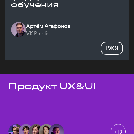
обучения
Артём Агафонов
VK Predict
РЖЯ
Продукт UX&UI
Темы докладов
+
13