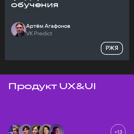
обучения
Артём Агафонов
VK Predict
РЖЯ
Продукт UX&UI
Темы докладов
+
13