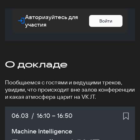
Авторизуйтесь для
Войти
участия
О докладе
Пообщаемся с гостями и ведущими треков,
увидим, что происходит вне залов конференции
и какая атмосфера царит на VK JT.
Дата:
06.03
/
Начало:
16:10
–
Конец:
16:50
Machine Intelligence