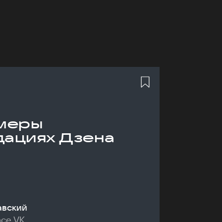
меры
дациях Дзена
авский
nce VK