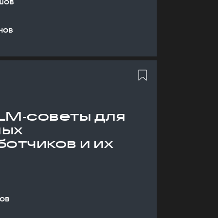
шов
нов
LM‑советы для
ных
отчиков и их
ов