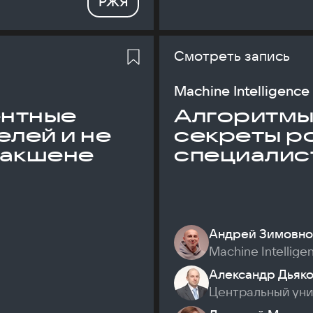
РЖЯ
Смотреть запись
Machine Intelligence
ентные
Алгоритмы и
елей и не
секреты р
дакшене
специалис
Андрей Зимовно
Machine Intellige
Александр Дьяк
Центральный ун