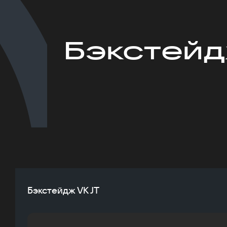
Бэкстейд
Бэкстейдж VK JT