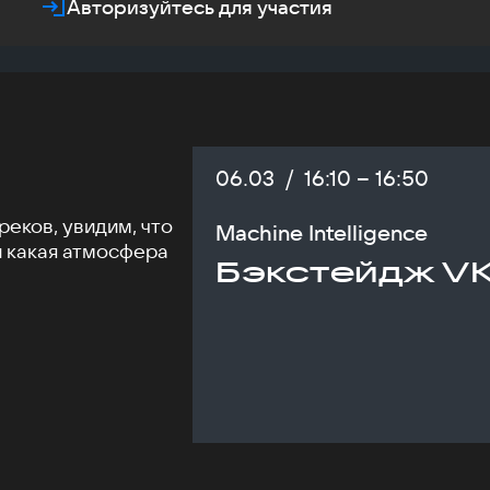
Авторизуйтесь для участия
Дата:
06.03
/
Начало:
16:10
–
Конец:
16:50
еков, увидим, что
Machine Intelligence
и какая атмосфера
Бэкстейдж VK