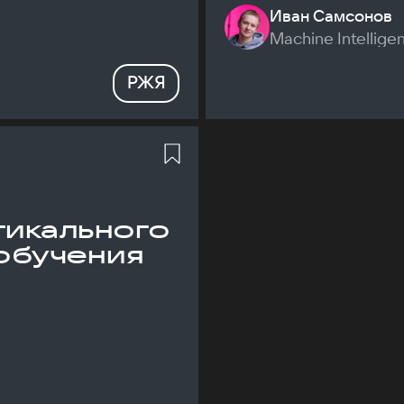
Иван Самсонов
Machine Intellige
РЖЯ
икального
обучения