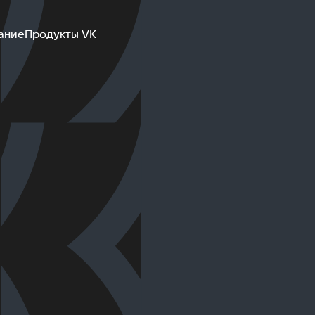
ание
Продукты VK