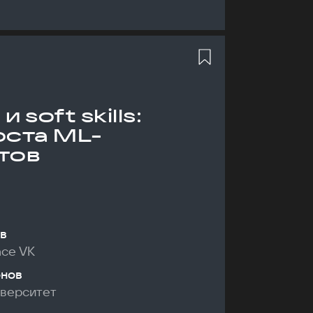
 soft skills:
оста ML-
тов
в
nce VK
онов
иверситет