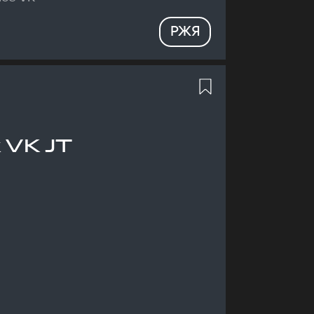
РЖЯ
 VK JT