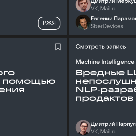
Дмитрий Мерку
VK, Mail.ru
Евгений Парамо
РЖЯ
SberDevices
Смотреть запись
Machine Intelligence
ого
Вредные L
с помощью
непослуш
ения
NLP‑разраб
продактов
Дмитрий Парпул
VK, Mail.ru