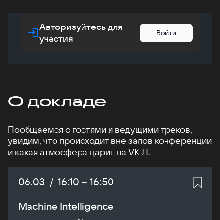
Авторизуйтесь для
Войти
участия
О докладе
Пообщаемся с гостями и ведущими треков,
увидим, что происходит вне залов конференции
и какая атмосфера царит на VK JT.
Дата:
06.03
/
Начало:
16:10
–
Конец:
16:50
Machine Intelligence