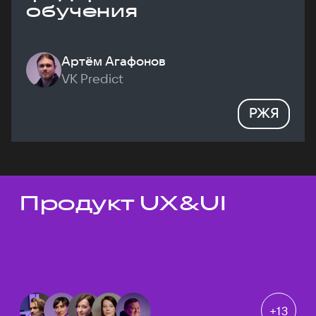
обучения
Артём Агафонов
VK Predict
РЖЯ
Продукт UX&UI
Темы докладов
+
13