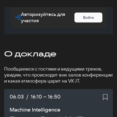
Авторизуйтесь для
Войти
участия
О докладе
Пообщаемся с гостями и ведущими треков,
увидим, что происходит вне залов конференции
и какая атмосфера царит на VK JT.
Дата:
06.03
/
Начало:
16:10
–
Конец:
16:50
Machine Intelligence