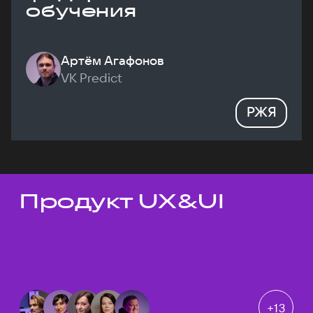
обучения
Артём Агафонов
VK Predict
РЖЯ
Продукт UX&UI
Темы докладов
+
13