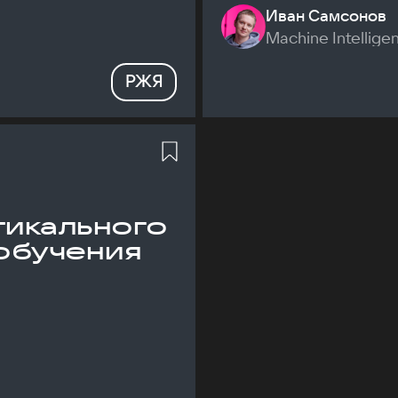
Иван Самсонов
Machine Intellige
РЖЯ
икального
обучения