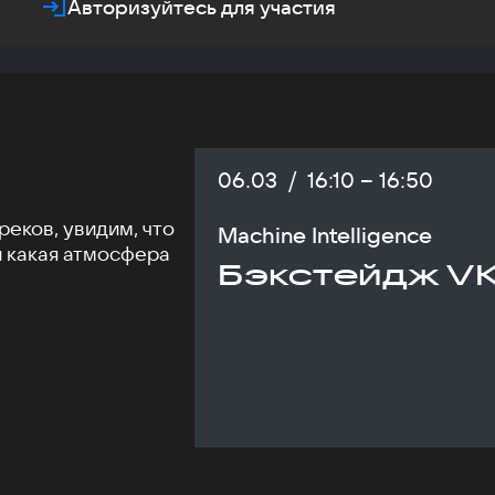
Авторизуйтесь для участия
Дата:
06.03
/
Начало:
16:10
–
Конец:
16:50
еков, увидим, что
Machine Intelligence
и какая атмосфера
Бэкстейдж VK