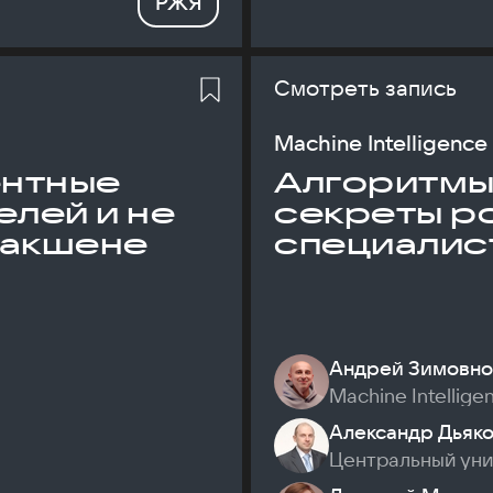
РЖЯ
Смотреть запись
Machine Intelligence
ентные
Алгоритмы и
елей и не
секреты р
дакшене
специалис
Андрей Зимовно
Machine Intellige
Александр Дьяк
Центральный ун