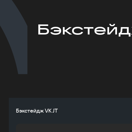
Бэкстейд
Бэкстейдж VK JT