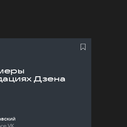
меры
дациях Дзена
авский
nce VK