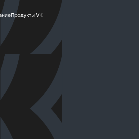
ание
Продукты VK