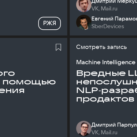
Дмитрий Мерку
VK, Mail.ru
Евгений Парамо
РЖЯ
SberDevices
Смотреть запись
Machine Intelligence
ого
Вредные L
с помощью
непослуш
ения
NLP‑разраб
продактов
Дмитрий Парпул
VK, Mail.ru