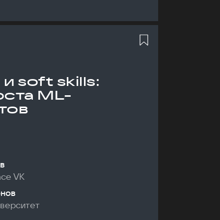
 soft skills:
оста ML-
тов
в
nce VK
онов
иверситет