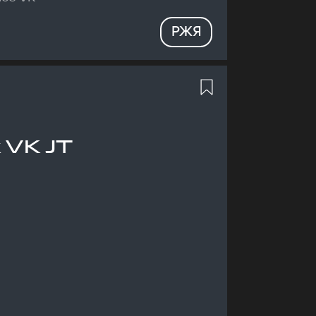
РЖЯ
 VK JT