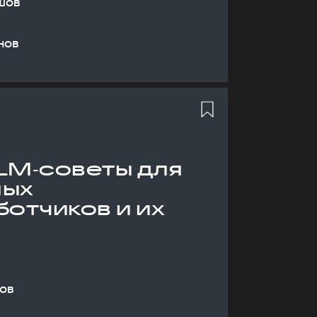
шов
нов
LM‑советы для
ных
отчиков и их
ов