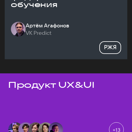
обучения
Артём Агафонов
VK Predict
РЖЯ
Продукт UX&UI
Темы докладов
+
13