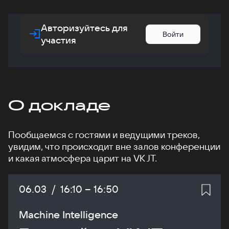
Авторизуйтесь для
Войти
участия
О докладе
Пообщаемся с гостями и ведущими треков,
увидим, что происходит вне залов конференции
и какая атмосфера царит на VK JT.
Дата:
06.03
/
Начало:
16:10
–
Конец:
16:50
Machine Intelligence