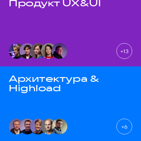
Продукт UX&UI
Темы докладов
+
13
Архитектура &
Highload
+
6