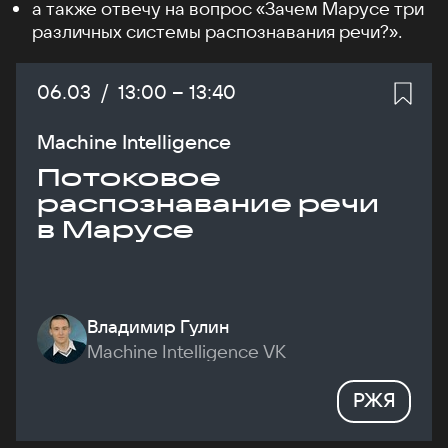
а также отвечу на вопрос «Зачем Марусе три
различных системы распознавания речи?».
Дата:
06.03
/
Начало:
13:00
–
Конец:
13:40
Machine Intelligence
Потоковое
распознавание речи
в Марусе
Владимир Гулин
Machine Intelligence VK
РЖЯ