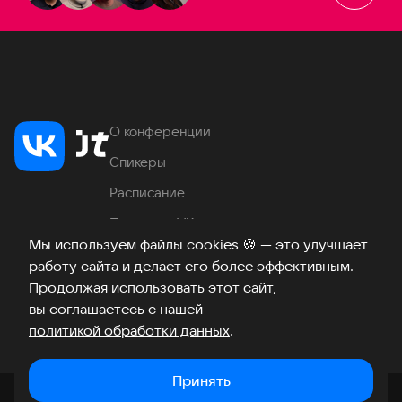
О конференции
Спикеры
Расписание
Продукты VK
Мы используем файлы cookies
🍪
— это улучшает
Место проведения
работу сайта и делает его более эффективным.
Часто задаваемые вопросы
Продолжая использовать этот сайт,
вы соглашаетесь с нашей
политикой обработки данных
.
Телеграм
ВКонтакте
Хабр
Возникли вопросы?
©
2026
Принять