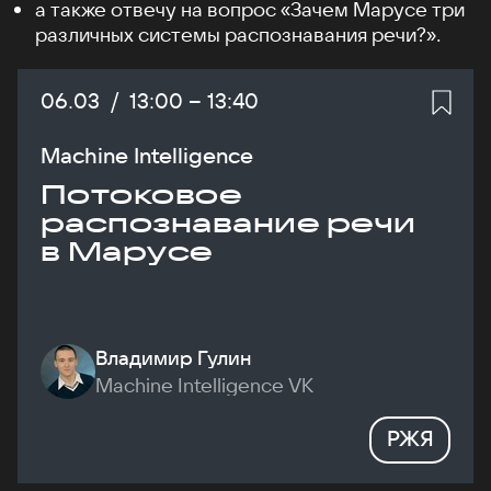
а также отвечу на вопрос «Зачем Марусе три
различных системы распознавания речи?».
Дата:
06.03
/
Начало:
13:00
–
Конец:
13:40
Machine Intelligence
Потоковое
распознавание речи
в Марусе
Владимир Гулин
Machine Intelligence VK
РЖЯ