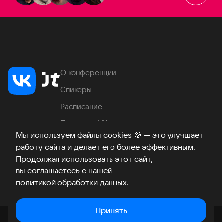
О конференции
Спикеры
Расписание
Продукты VK
Мы используем файлы cookies
🍪
— это улучшает
Место проведения
работу сайта и делает его более эффективным.
Часто задаваемые вопросы
Продолжая использовать этот сайт,
вы соглашаетесь с нашей
политикой обработки данных
.
Телеграм
ВКонтакте
Хабр
Возникли вопросы?
©
2026
Принять