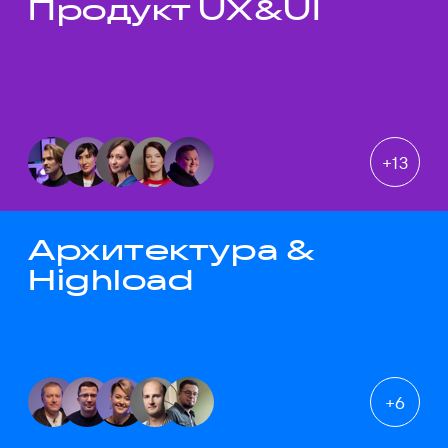
Продукт UX&UI
Темы докладов
+
13
Архитектура &
Highload
+
6