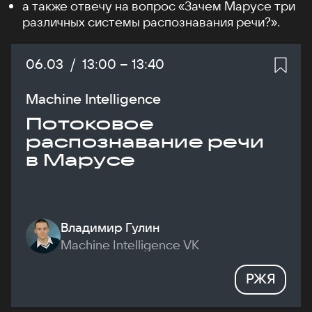
а также отвечу на вопрос «Зачем Марусе три
различных системы распознавания речи?».
Дата:
06.03
/
Начало:
13:00
–
Конец:
13:40
Machine Intelligence
Потоковое
распознавание речи
в Марусе
Владимир Гулин
Machine Intelligence VK
РЖЯ