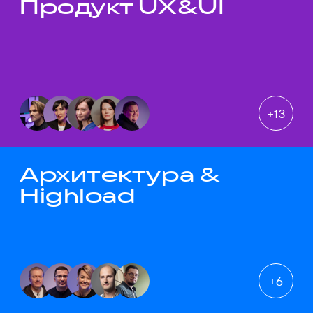
Продукт UX&UI
Темы докладов
+
13
Архитектура &
Highload
+
6