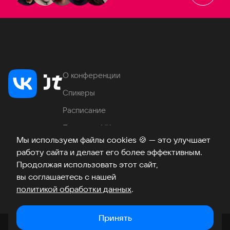
О конференции
Спикеры
Расписание
Продукты VK
Мы используем файлы cookies
🍪
— это улучшает
Место проведения
работу сайта и делает его более эффективным.
Часто задаваемые вопросы
Продолжая использовать этот сайт,
вы соглашаетесь с нашей
политикой обработки данных
.
Телеграм
ВКонтакте
Хабр
Возникли вопросы?
©
2026
Принять