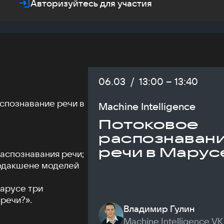
Авторизуйтесь для участия
Дата:
06.03
/
Начало:
13:00
–
Конец:
13:40
аспознавание речи в
Machine Intelligence
Потоковое
распознаван
речи в Марус
аспознавания речи;
родакшене моделей
Марусе три
речи?».
Владимир Гулин
Machine Intelligence VK