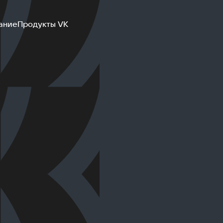
ание
Продукты VK