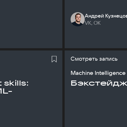
Андрей Кузнецо
VK, ОК
Смотреть запись
Machine Intelligence
skills:
Бэкстейдж
ML-