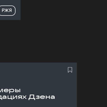
РЖЯ
меры
дациях Дзена