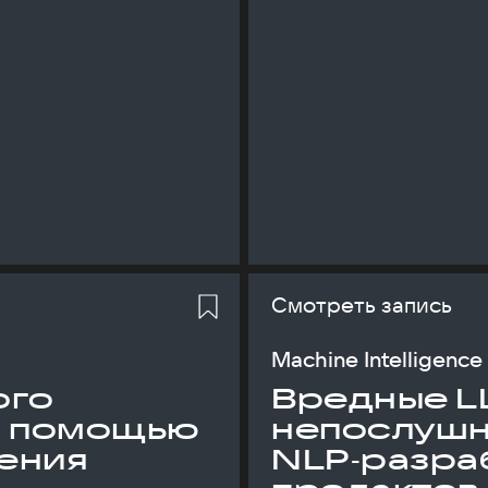
Смотреть запись
Machine Intelligence
ого
Вредные L
с помощью
непослуш
ения
NLP‑разраб