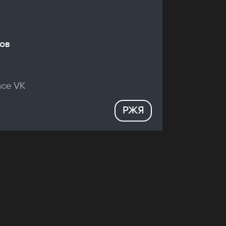
ов
nce VK
РЖЯ