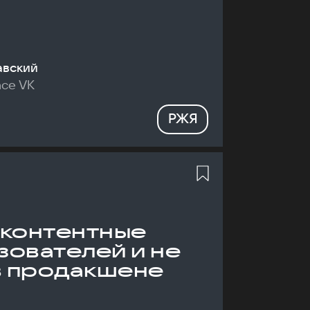
авский
nce VK
РЖЯ
 контентные
зователей и не
в продакшене