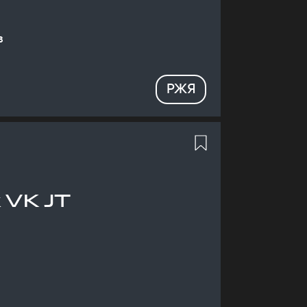
в
РЖЯ
 VK JT