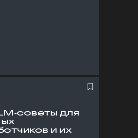
LM‑советы для
ных
отчиков и их