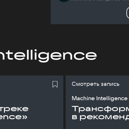
ntelligence
Смотреть запись
Machine Intelligence
треке
Трансфор
gence»
в рекомен