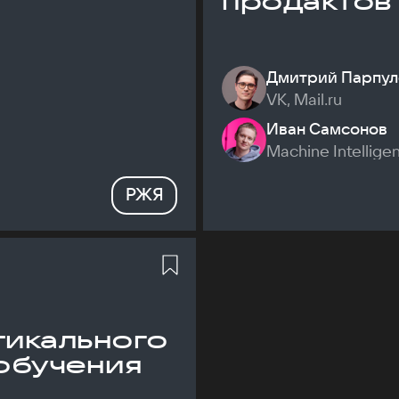
продактов
Дмитрий Парпул
VK, Mail.ru
Иван Самсонов
Machine Intellige
РЖЯ
икального
обучения