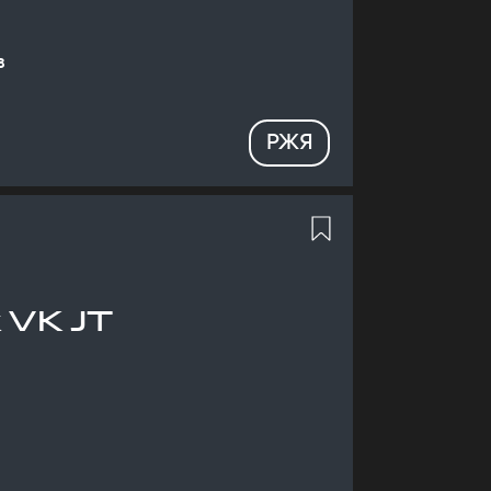
в
РЖЯ
 VK JT