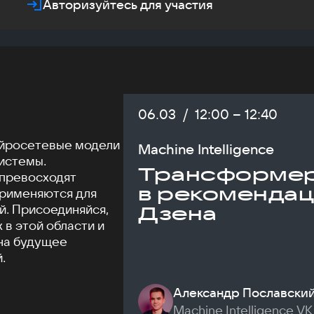
Авторизуйтесь для участия
Дата:
06.03
/
Начало:
12:00
–
Конец:
12:40
ейросетевые модели
Machine Intelligence
истемы.
Трансформе
превосходят
в рекомендац
применяются для
й. Присоединяйся,
Дзена
 в этой области и
 на будущее
.
Александр Пославски
Machine Intelligence VK