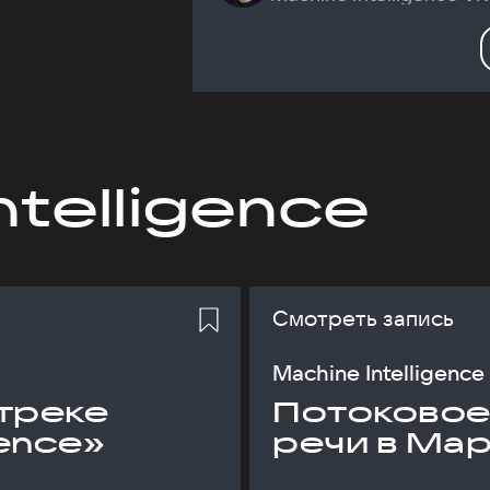
ntelligence
Смотреть запись
Machine Intelligence
треке
Потоковое
gence»
речи в Ма