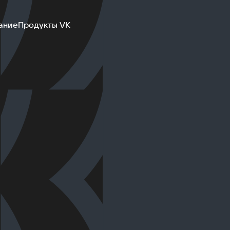
ание
Продукты VK