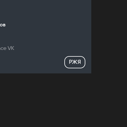
ов
nce VK
РЖЯ