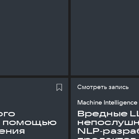
Смотреть запись
Machine Intelligence
ого
Вредные L
с помощью
непослуш
ения
NLP‑разраб