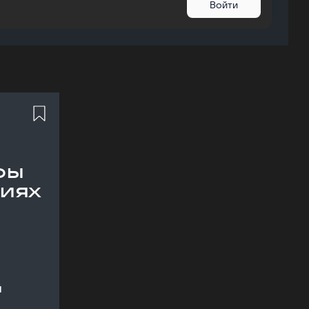
Войти
ры
иях
й