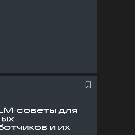
LM‑советы для
ных
отчиков и их