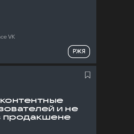
nce VK
РЖЯ
 контентные
зователей и не
в продакшене