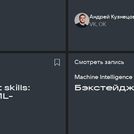
Андрей Кузнецо
VK, ОК
Смотреть запись
Machine Intelligence
skills:
Бэкстейдж
ML-