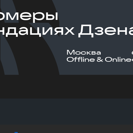
рмеры
ндациях Дзен
Москва
Offline & Online