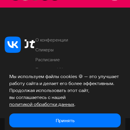
О конференции
Спикеры
Расписание
Продукты VK
Мы используем файлы cookies
🍪
— это улучшает
Место проведения
работу сайта и делает его более эффективным.
Часто задаваемые вопросы
Продолжая использовать этот сайт,
вы соглашаетесь с нашей
политикой обработки данных
.
Телеграм
ВКонтакте
Хабр
Возникли вопросы?
©
2026
Принять
Закрыть