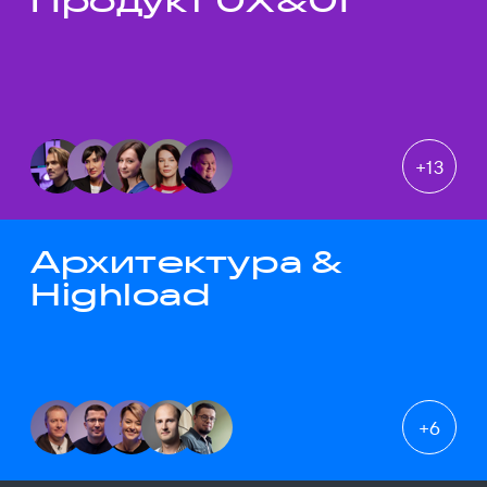
Продукт UX&UI
+
13
Архитектура &
Highload
+
6