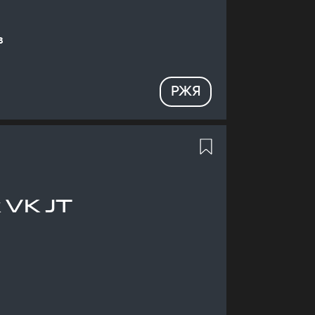
в
РЖЯ
 VK JT