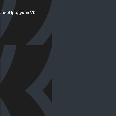
ание
Продукты VK