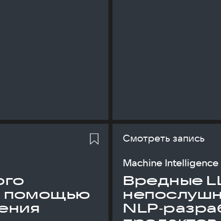
Смотреть запись
Machine Intelligence
ого
Вредные L
с помощью
непослуш
ения
NLP‑разраб