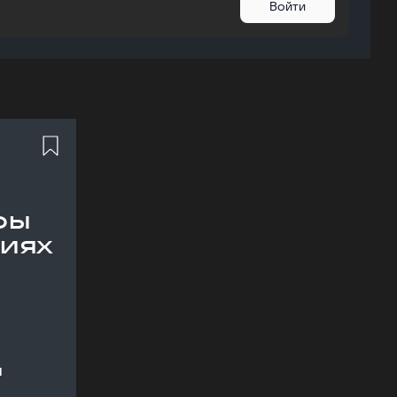
Войти
ры
иях
й