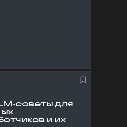
LM‑советы для
ных
отчиков и их