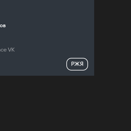
ов
nce VK
РЖЯ