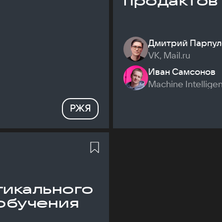
продактов
Дмитрий Парпул
VK, Mail.ru
Иван Самсонов
Machine Intellige
РЖЯ
икального
обучения