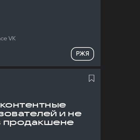
nce VK
РЖЯ
 контентные
зователей и не
в продакшене