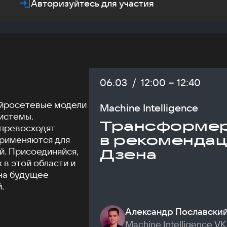
Авторизуйтесь для участия
Дата:
06.03
/
Начало:
12:00
–
Конец:
12:40
ейросетевые модели
Machine Intelligence
истемы.
Трансформе
превосходят
в рекомендац
применяются для
й. Присоединяйся,
Дзена
 в этой области и
 на будущее
.
Александр Пославски
Machine Intelligence VK