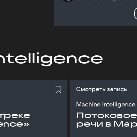
ntelligence
Смотреть запись
Machine Intelligence
треке
Потоковое
gence»
речи в Ма