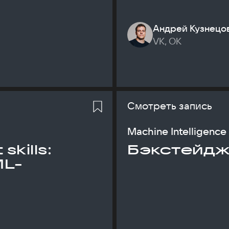
Андрей Кузнецо
VK, ОК
Смотреть запись
Machine Intelligence
skills:
Бэкстейдж
ML-