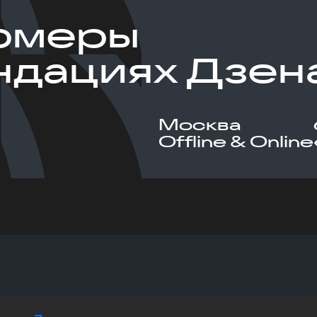
рмеры
ндациях Дзен
Москва
Offline & Online